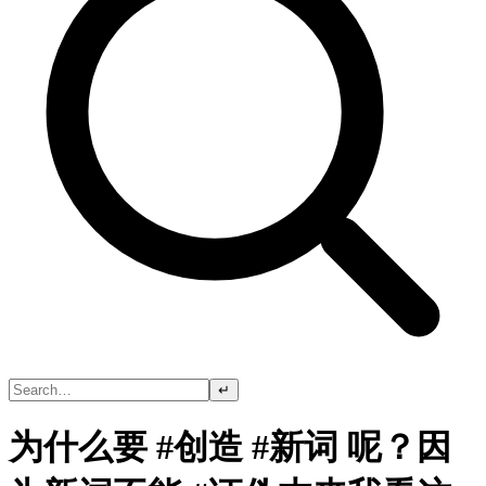
↵
为什么要 #创造 #新词 呢？因