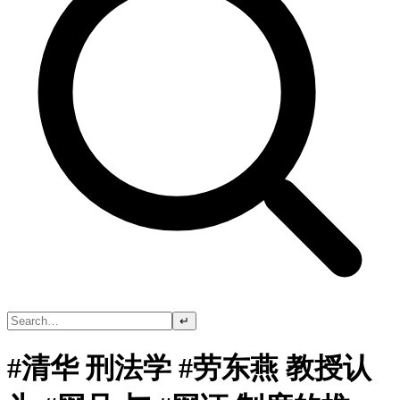
↵
#清华 刑法学 #劳东燕 教授认