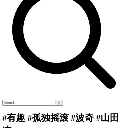
↵
#有趣 #孤独摇滚 #波奇 #山田