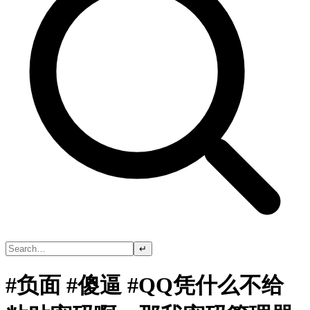
↵
#负面 #傻逼 #QQ凭什么不给