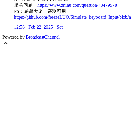
相关问题：
https://www.zhihu.com/question/43479578
PS：感谢大佬，亲测可用
https://github.com/freezeLUO/Simulate_keyboard_
12:56 · Feb 22, 2025 · Sat
Powered by
BroadcastChannel