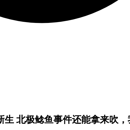
#走读新生 北极鲶鱼事件还能拿来