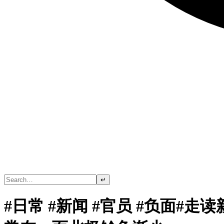
↵
#日常 #新闻 #官员 #负面