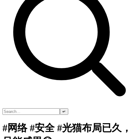
↵
#网络 #安全 #光猫布局已久，