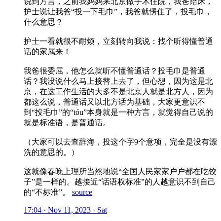
说到方言，之前我妈妈来北京做手术住院，我爸陪床，
护士说让我爸“投一下毛巾”，我爸就愣住了，投毛巾，
什么意思？
护士一看就很不耐烦，立刻转向我说：找个听得懂普通
话的家属来！
我爸很委屈，他怎么就听不懂普通话？投毛巾是普通
话？我没说什么马上接替上去了，但心想，因为这是北
京，在这工作生活的大多不是北京人就是北方人，因为
都这么说，普通话又以北方话为基础，大家更意识不
到“投毛巾”的“tóu”本身就是一种方言，就觉得自己说的
就是标准语，是普通话。
（大家可以去查辞海，投这个字9个意项，完全是没有漂
洗的意思的。）
这就像春晚上理所当然地说“全国人民家家户户都在吃饺
子”是一样的。越接近“话语权标准”的人越意识不到自己
的“不标准”。
source
17:04 · Nov 11, 2023 · Sat