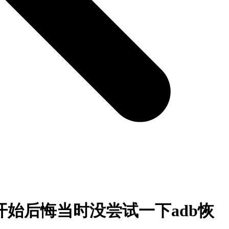
能，开始后悔当时没尝试一下adb恢