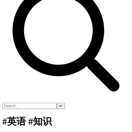
↵
#英语 #知识