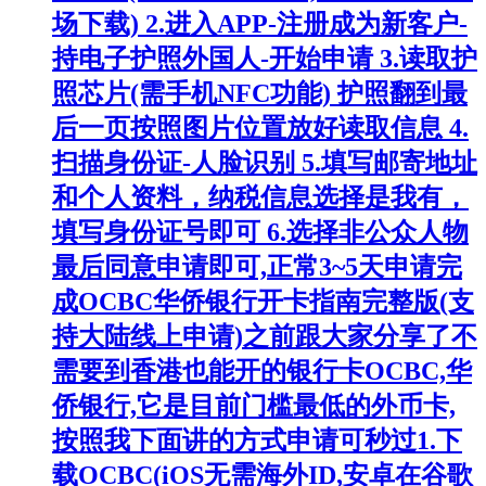
场下载) 2.进入APP-注册成为新客户-
持电子护照外国人-开始申请 3.读取护
照芯片(需手机NFC功能) 护照翻到最
后一页按照图片位置放好读取信息 4.
扫描身份证-人脸识别 5.填写邮寄地址
和个人资料，纳税信息选择是我有，
填写身份证号即可 6.选择非公众人物
最后同意申请即可,正常3~5天申请完
成OCBC华侨银行开卡指南完整版(支
持大陆线上申请)之前跟大家分享了不
需要到香港也能开的银行卡OCBC,华
侨银行,它是目前门槛最低的外币卡,
按照我下面讲的方式申请可秒过1.下
载OCBC(iOS无需海外ID,安卓在谷歌