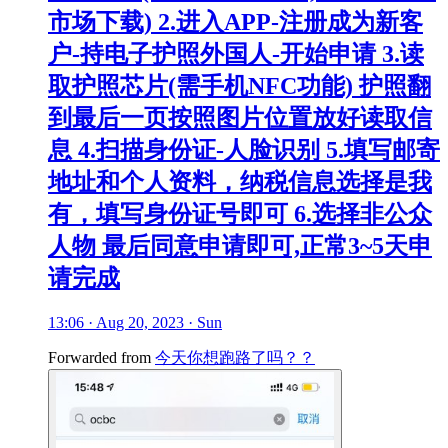
市场下载) 2.进入APP-注册成为新客
户-持电子护照外国人-开始申请 3.读
取护照芯片(需手机NFC功能) 护照翻
到最后一页按照图片位置放好读取信
息 4.扫描身份证-人脸识别 5.填写邮寄
地址和个人资料，纳税信息选择是我
有，填写身份证号即可 6.选择非公众
人物 最后同意申请即可,正常3~5天申
请完成
13:06 · Aug 20, 2023 · Sun
Forwarded from
今天你想跑路了吗？？