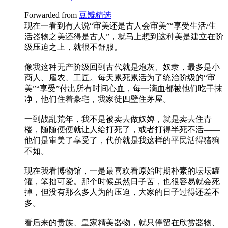
Forwarded from
豆瓣精选
现在一看到有人说“审美还是古人会审美”“享受生活/生
活器物之美还得是古人”，就马上想到这种美是建立在阶
级压迫之上，就很不舒服。
像我这种无产阶级回到古代就是炮灰、奴隶，最多是小
商人、雇农、工匠。每天累死累活为了统治阶级的“审
美”“享受”付出所有时间心血，每一滴血都被他们吃干抹
净，他们住着豪宅，我家徒四壁住茅屋。
一到战乱荒年，我不是被卖去做奴婢，就是卖去住青
楼，随随便便就让人给打死了，或者打得半死不活——
他们是审美了享受了，代价就是我这样的平民活得猪狗
不如。
现在我看博物馆，一是最喜欢看原始时期朴素的坛坛罐
罐，笨拙可爱。那个时候虽然日子苦，也很容易就会死
掉，但没有那么多人为的压迫，大家的日子过得还差不
多。
看后来的贵族、皇家精美器物，就只停留在欣赏器物、