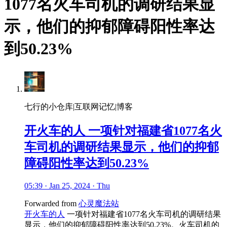
1077名火车司机的调研结果显
示，他们的抑郁障碍阳性率达
到50.23%
七行的小仓库|互联网记忆|博客
开火车的人 一项针对福建省1077名火
车司机的调研结果显示，他们的抑郁
障碍阳性率达到50.23%
05:39 · Jan 25, 2024 · Thu
Forwarded from
心灵魔法站
开火车的人
一项针对福建省1077名火车司机的调研结果
显示，他们的抑郁障碍阳性率达到50.23%。火车司机的