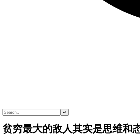
↵
贫穷最大的敌人其实是思维和