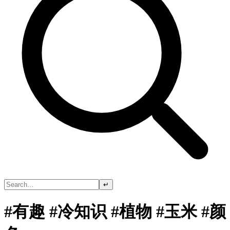
↵
#有趣 #冷知识 #植物 #玉米 #颜