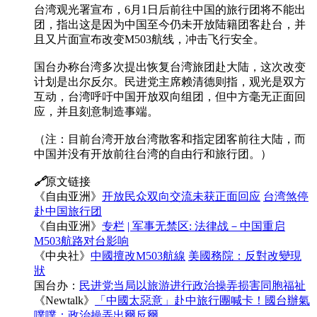
台湾观光署宣布，6月1日后前往中国的旅行团将不能出
团，指出这是因为中国至今仍未开放陆籍团客赴台，并
且又片面宣布改变M503航线，冲击飞行安全。
国台办称台湾多次提出恢复台湾旅团赴大陆，这次改变
计划是出尔反尔。民进党主席赖清德则指，观光是双方
互动，台湾呼吁中国开放双向组团，但中方毫无正面回
应，并且刻意制造事端。
（注：目前台湾开放台湾散客和指定团客前往大陆，而
中国并没有开放前往台湾的自由行和旅行团。）
🔗
原文链接
《自由亚洲》
开放民众双向交流未获正面回应
台湾煞停
赴中国旅行团
《自由亚洲》
专栏
|
军事无禁区
:
法律战－
中国重启
M503
航路对台影响
《中央社》
中國擅改
M503
航線
美國務院：反對改變現
狀
国台办：
民进党当局以旅游进行政治操弄损害同胞福祉
《Newtalk》
「中國太惡意」赴中旅行團喊卡！國台辦氣
噗噗：政治操弄出爾反爾