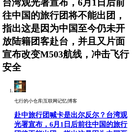
台湾观光署宣布，6月1日后前
往中国的旅行团将不能出团，
指出这是因为中国至今仍未开
放陆籍团客赴台，并且又片面
宣布改变M503航线，冲击飞行
安全
七行的小仓库|互联网记忆|博客
赴中旅行团喊卡是出尔反尔？台湾观
光署宣布，6月1日后前往中国的旅行