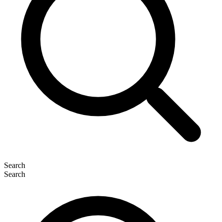
Search
Search