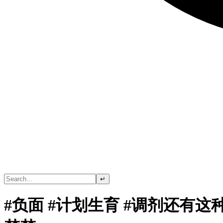
↵
#负面 #计划生育 #调剂还有