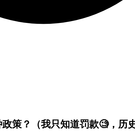
这种政策？（我只知道罚款🧐，