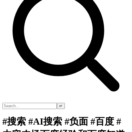
↵
#搜索 #AI搜索 #负面 #百度 #