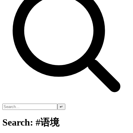
↵
Search: #语境