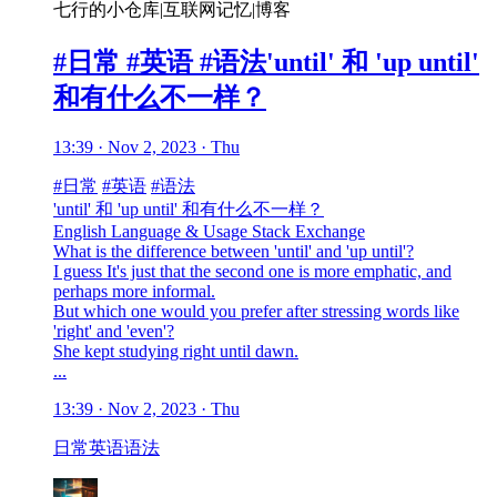
七行的小仓库|互联网记忆|博客
#日常 #英语 #语法'until' 和 'up until'
和有什么不一样？
13:39 · Nov 2, 2023 · Thu
#日常
#英语
#语法
'until' 和 'up until' 和有什么不一样？
English Language & Usage Stack Exchange
What is the difference between 'until' and 'up until'?
I guess It's just that the second one is more emphatic, and
perhaps more informal.
But which one would you prefer after stressing words like
'right' and 'even'?
She kept studying right until dawn.
...
13:39 · Nov 2, 2023 · Thu
日常
英语
语法