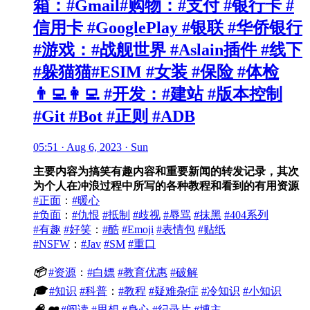
箱：#Gmail#购物：#支付 #银行卡 #
信用卡 #GooglePlay #银联 #华侨银行
#游戏：#战舰世界 #Aslain插件 #线下
#躲猫猫#ESIM #女装 #保险 #体检
👨‍💻👩‍💻 #开发：#建站 #版本控制
#Git #Bot #正则 #ADB
05:51 · Aug 6, 2023 · Sun
主要内容为搞笑有趣内容和重要新闻的转发记录，其次
为个人在冲浪过程中所写的各种教程和看到的有用资源
#正面
：
#暖心
#负面
：
#仇恨
#抵制
#歧视
#辱骂
#抹黑
#404系列
#有趣
#好笑
：
#酷
#Emoji
#表情包
#贴纸
#NSFW
：
#Jav
#SM
#重口
📦
#资源
：
#白嫖
#教育优惠
#破解
🎓
#知识
#科普
：
#教程
#疑难杂症
#冷知识
#小知识
🧠
❤️
#阅读
#思想
#身心
#纪录片
#博主