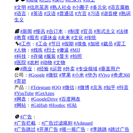
#文明
#信息茧房
#熟人社会
#小圈子
#多元化
#语言腐败
#语言
：
#英语
#汉语
#普通话
#方言
#习语
#谐音梗
#熟词
生义
📰
#新闻
#慢讯
#合订本
：
#制度
#官员
#形式主义
#法律
#教育
#股市
#退休金
#未来
#文化
#传统
🔧
#工作
：
#工会
#节日
#假期
#摸鱼
#加班
#裁员
#罢工
#人物
：
#残疾
#烈士
#傻逼
#MJJ
#科技
：
#存储
#服装
#显卡
#拍照
#医院
#农村
#动物
#文物
💼
#商业
：
#经验
#运营
#外卖
#专业领域
#垂直用户
公司：
#Google
#微软
#苹果
#小米
#华为
#Vivo
#奇虎360
#育碧
产品：|
#Telegram
#QQ
#微信
|
#微博
#京东
#知乎
#抖音
#YouTube
#GetApps
#网盘
：
#GoogleDrive
#百度网盘
#网站
：
#GitHub
#Hostloc
#E站
🚫
#广告
：
#广告拦截
：
#广告过滤规则
#Adguard
#广告跳过
#开屏广告
#摇一摇广告
：
#李跳跳
#跳过广告