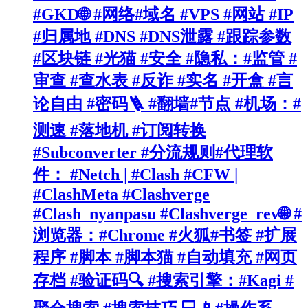
#GKD🌐 #网络#域名 #VPS #网站 #IP
#归属地 #DNS #DNS泄露 #跟踪参数
#区块链 #光猫 #安全 #隐私：#监管 #
审查 #查水表 #反诈 #实名 #开盒 #言
论自由 #密码🪜 #翻墙#节点 #机场：#
测速 #落地机 #订阅转换
#Subconverter #分流规则#代理软
件： #Netch | #Clash #CFW |
#ClashMeta #Clashverge
#Clash_nyanpasu #Clashverge_rev🌐 #
浏览器：#Chrome #火狐#书签 #扩展
程序 #脚本 #脚本猫 #自动填充 #网页
存档 #验证码🔍 #搜索引擎：#Kagi #