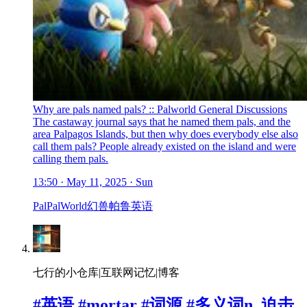
Why are pals named pals? :: Palworld General Discussions
The castaway journal says that he named them pals, and the
area Palpagos Islands, but then why does everybody else also
call them pals? People already existed on the island and were
calling them pals.
13:50 · May 11, 2025 · Sun
Pal
PalWorld
幻兽帕鲁
英语
七行的小仓库|互联网记忆|博客
#英语 #mortar #词源 #多义词n. 迫击