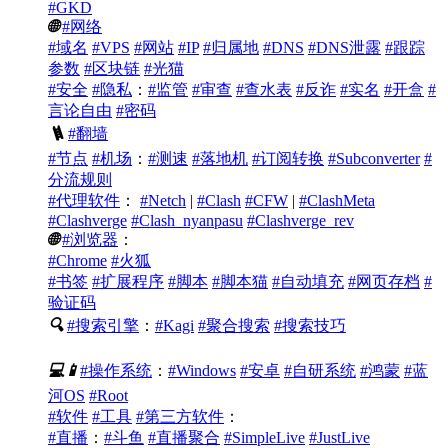
#GKD
🌐
#网络
#域名
#VPS
#网站
#IP
#归属地
#DNS
#DNS泄露
#跟踪
参数
#区块链
#光猫
#安全
#隐私
：
#监管
#审查
#查水表
#反诈
#实名
#开盒
#
言论自由
#密码
🪜
#翻墙
#节点
#机场
：
#测速
#落地机
#订阅转换
#Subconverter
#
分流规则
#代理软件
：
#Netch
|
#Clash
#CFW
|
#ClashMeta
#Clashverge
#Clash_nyanpasu
#Clashverge_rev
🌐
#浏览器
：
#Chrome
#火狐
#书签
#扩展程序
#脚本
#脚本猫
#自动填充
#网页存档
#
验证码
🔍
#搜索引擎
：
#Kagi
#聚合搜索
#搜索技巧
💻
📱
#操作系统
：
#Windows
#安卓
#自研系统
#鸿蒙
#蓝
河OS
#Root
#软件
#工具
#第三方软件
：
#直播
：
#斗鱼
#直播聚合
#SimpleLive
#JustLive