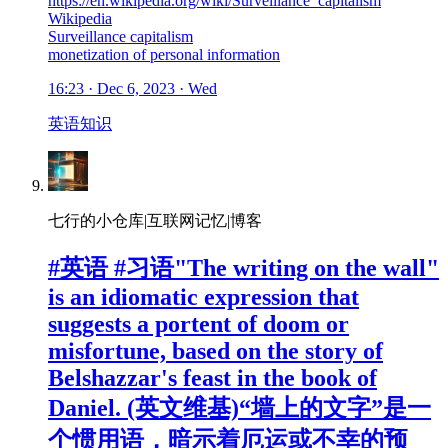
https://en.wikipedia.org/wiki/Surveillance_capitalism
Wikipedia
Surveillance capitalism
monetization of personal information
16:23 · Dec 6, 2023 · Wed
英语
知识
七行的小仓库|互联网记忆|博客
#英语 #习语"The writing on the wall"
is an idiomatic expression that
suggests a portent of doom or
misfortune, based on the story of
Belshazzar's feast in the book of
Daniel. (英文维基)“墙上的文字”是一
个惯用语，暗示着厄运或不幸的预