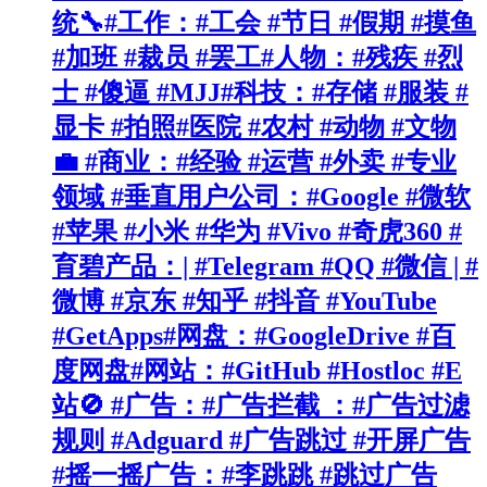
统🔧#工作：#工会 #节日 #假期 #摸鱼
#加班 #裁员 #罢工#人物：#残疾 #烈
士 #傻逼 #MJJ#科技：#存储 #服装 #
显卡 #拍照#医院 #农村 #动物 #文物
💼 #商业：#经验 #运营 #外卖 #专业
领域 #垂直用户公司：#Google #微软
#苹果 #小米 #华为 #Vivo #奇虎360 #
育碧产品：| #Telegram #QQ #微信 | #
微博 #京东 #知乎 #抖音 #YouTube
#GetApps#网盘：#GoogleDrive #百
度网盘#网站：#GitHub #Hostloc #E
站🚫 #广告：#广告拦截 ：#广告过滤
规则 #Adguard #广告跳过 #开屏广告
#摇一摇广告：#李跳跳 #跳过广告