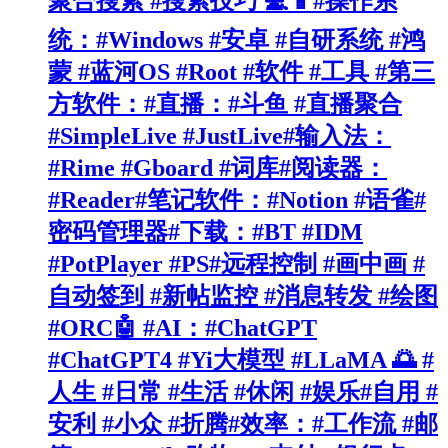
聚合搜索 #搜索技巧 💻📱#操作系
统：#Windows #安卓 #自研系统 #鸿
蒙 #蓝河OS #Root #软件 #工具 #第三
方软件：#直播：#斗鱼 #直播聚合
#SimpleLive #JustLive#输入法：
#Rime #Gboard #词库#阅读器：
#Reader#笔记软件：#Notion #语雀#
密码管理器#下载：#BT #IDM
#PotPlayer #PS#远程控制 #画中画 #
自动签到 #新帖监控 #消息转发 #绘图
#ORC🤖 #AI：#ChatGPT
#ChatGPT4 #Yi大模型 #LLaMA 🌅 #
人生 #日常 #生活 #休闲 #娱乐#自用 #
安利 #小众 #折腾#效率：#工作流 #邮