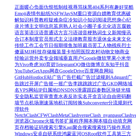
正面
暖心
负面
仇恨
抵制
歧视
辱骂
抹黑
404系列
有趣
好笑
酷
Emoji
表情包
贴纸
NSFW
Jav
SM
重口
资源
白嫖
教育优惠
破
解
知识
科普
教程
疑难杂症
冷知识
小知识
阅读
思想
身心
纪
录片
博主
文明
信息茧房
熟人社会
小圈子
多元化
语言腐败
语言
英语
汉语
普通话
方言
习语
谐音梗
熟词生义
新闻
慢讯
合订本
制度
官员
形式主义
法律
教育
股市
退休金
未来
文化
传统
工作
工会
节日
假期
摸鱼
加班
裁员
罢工
人物
残疾
烈士
傻逼
MJJ
科技
存储
服装
显卡
拍照
医院
农村
动物
文物
商业
经验
运营
外卖
专业领域
垂直用户
Google
微软
苹果
小米
华
为
Vivo
奇虎360
育碧
Telegram
QQ
微信
微博
京东
知乎
抖音
YouTube
GetApps
网盘
GoogleDrive
百度网盘
网站
GitHub
Hostloc
E站
广告
广告拦截
广告过滤规则
Adguard
广
告跳过
开屏广告
摇一摇广告
李跳跳
跳过广告
GKD
网络
域
名
VPS
网站
IP
归属地
DNS
DNS泄露
跟踪参数
区块链
光猫
安全
隐私
监管
审查
查水表
反诈
实名
开盒
言论自由
密码
翻
墙
节点
机场
测速
落地机
订阅转换
Subconverter
分流规则
代
理软件
Netch
Clash
CFW
ClashMeta
Clashverge
Clash_nyanpasu
Clashv
浏览器
Chrome
火狐
书签
扩展程序
脚本
脚本猫
自动填充
网
页存档
验证码
搜索引擎
Kagi
聚合搜索
搜索技巧
操作系统
Windows
安卓
自研系统
鸿蒙
蓝河OS
Root
软件
工具
第三方