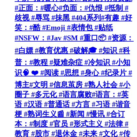
#正面：#暖心#负面：#仇恨 #抵制 #
歧视 #辱骂 #抹黑 #404系列#有趣 #好
笑：#酷 #Emoji #表情包 #贴纸
#NSFW：#Jav #SM #重口📦 #资源：
#白嫖 #教育优惠 #破解🎓 #知识 #科
普：#教程 #疑难杂症 #冷知识 #小知
识🧠 ❤️ #阅读 #思想 #身心 #纪录片 #
博主#文明 #信息茧房 #熟人社会 #小
圈子 #多元化 #语言腐败#语言：#英
语 #汉语 #普通话 #方言 #习语 #谐音
梗 #熟词生义📰 #新闻 #慢讯 #合订
本：#制度 #官员 #形式主义 #法律 #
教育 #股市 #退休金 #未来 #文化 #传