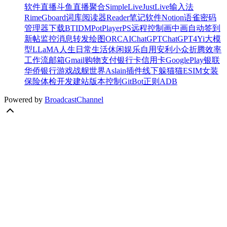
软件
直播
斗鱼
直播聚合
SimpleLive
JustLive
输入法
Rime
Gboard
词库
阅读器
Reader
笔记软件
Notion
语雀
密码
管理器
下载
BT
IDM
PotPlayer
PS
远程控制
画中画
自动签到
新帖监控
消息转发
绘图
ORC
AI
ChatGPT
ChatGPT4
Yi大模
型
LLaMA
人生
日常
生活
休闲
娱乐
自用
安利
小众
折腾
效率
工作流
邮箱
Gmail
购物
支付
银行卡
信用卡
GooglePlay
银联
华侨银行
游戏
战舰世界
Aslain插件
线下
躲猫猫
ESIM
女装
保险
体检
开发
建站
版本控制
Git
Bot
正则
ADB
Powered by
BroadcastChannel