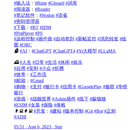
#输入法
：
#Rime
#Gboard
#词库
#阅读器
：
#Reader
#笔记软件
：
#Notion
#语雀
#密码管理器
#下载
：
#BT
#IDM
#PotPlayer
#PS
#远程控制
#画中画
#自动签到
#新帖监控
#消息转发
#绘
图
#ORC
🤖
#AI
：
#ChatGPT
#ChatGPT4
#Yi大模型
#LLaMA
🌅
#人生
#日常
#生活
#休闲
#娱乐
#自用
#安利
#小众
#折腾
#效率
：
#工作流
#邮箱
：
#Gmail
#购物
：
#支付
#银行卡
#信用卡
#GooglePlay
#银联
#华侨
银行
#游戏
：
#战舰世界
#Aslain插件
#线下
#躲猫猫
#ESIM
#女装
#保险
#体检
👨‍💻
👩‍💻
#开发
：
#建站
#版本控制
#Git
#Bot
#正则
#ADB
05:51 · Aug 6, 2023 · Sun