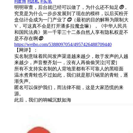
#微博
#隐私
#实名
明明审查，后台就已经可以做了，为什么还不知足
🤨
，
究竟是为什么一步步发展到了现在的模样，以后买粉开
盒估计会成为一门产业了
🙃
（最初的目的解释为限制大
V，可这真不会是打开潘多拉魔盒嘛），《中华人民共
和国民法典》第一千零三十二条自然人享有隐私权是不
是不存在啊
😡
https://weibo.com/5388097054/4957426488709440
【网评】：
实名制意味着民间发声渠道越来越少，敢于发声的人越
来越少，声音整齐划一，没有人再偷偷哭泣[可爱]
所有不支持实名制的人背地里都有不可靠人的黑暗面
温水煮青蛙也不过如此，我们就是那只锅里的青蛙，逐
渐失声。
匿名可以保护我们，而法律不能，这是大家恐慌的来
源。
此后，我们的呐喊沉默如海