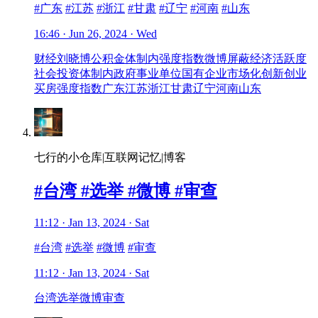
#广东
#江苏
#浙江
#甘肃
#辽宁
#河南
#山东
16:46 · Jun 26, 2024 · Wed
财经
刘晓博
公积金
体制内强度指数
微博
屏蔽
经济
活跃度
社会
投资
体制内
政府
事业单位
国有企业
市场化
创新
创业
买房
强度
指数
广东
江苏
浙江
甘肃
辽宁
河南
山东
七行的小仓库|互联网记忆|博客
#台湾 #选举 #微博 #审查
11:12 · Jan 13, 2024 · Sat
#台湾
#选举
#微博
#审查
11:12 · Jan 13, 2024 · Sat
台湾
选举
微博
审查