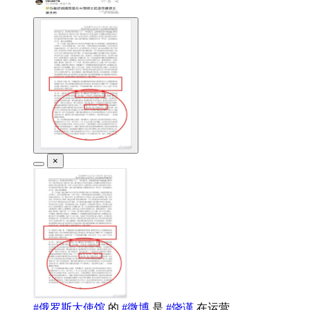
×
#俄罗斯大使馆
的
#微博
是
#饶谨
在运营