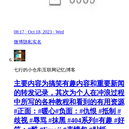
08:17 · Oct 18, 2023 · Wed
微博
隐私
实名
七行的小仓库|互联网记忆|博客
主要内容为搞笑有趣内容和重要新闻
的转发记录，其次为个人在冲浪过程
中所写的各种教程和看到的有用资源
#正面：#暖心#负面：#仇恨 #抵制 #
歧视 #辱骂 #抹黑 #404系列#有趣 #好