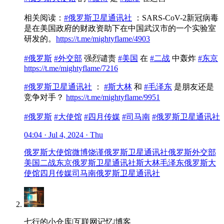
相关阅读：
#俄罗斯卫星通讯社
：SARS-CoV-2新冠病毒
是在美国政府的财政资助下在中国武汉市的一个实验室
研发的。
https://t.me/mightyflame/4903
#俄罗斯
#外交部
强烈谴责
#美国
在
#二战
中轰炸
#东京
https://t.me/mightyflame/7216
#俄罗斯卫星通讯社
：
#斯大林
和
#毛泽东
是朋友还是
竞争对手？
https://t.me/mightyflame/9951
#俄罗斯
#大使馆
#四月传媒
#司马南
#俄罗斯卫星通讯社
04:04 · Jul 4, 2024 · Thu
俄罗斯大使馆
微博
饶谨
俄罗斯卫星通讯社
俄罗斯
外交部
美国
二战
东京
俄罗斯卫星通讯社
斯大林
毛泽东
俄罗斯
大
使馆
四月传媒
司马南
俄罗斯卫星通讯社
七行的小仓库|互联网记忆|博客