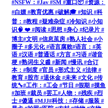
#NSFW：#Jav #SM #重口📦 #资源：
#白嫖 #教育优惠 #破解🎓 #知识 #科
普：#教程 #疑难杂症 #冷知识 #小知
识🧠 ❤️ #阅读 #思想 #身心 #纪录片 #
博主#文明 #信息茧房 #熟人社会 #小
圈子 #多元化 #语言腐败#语言：#英
语 #汉语 #普通话 #方言 #习语 #谐音
梗 #熟词生义📰 #新闻 #慢讯 #合订
本：#制度 #官员 #形式主义 #法律 #
教育 #股市 #退休金 #未来 #文化 #传
统🔧#工作：#工会 #节日 #假期 #摸鱼
#加班 #裁员 #罢工#人物：#残疾 #烈
士 #傻逼 #MJJ#科技：#存储 #服装 #