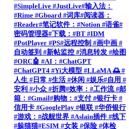
#SimpleLive #JustLive#输入法：
#Rime #Gboard #词库#阅读器：
#Reader#笔记软件：#Notion #语雀#
密码管理器#下载：#BT #IDM
#PotPlayer #PS#远程控制 #画中画 #
自动签到 #新帖监控 #消息转发 #绘图
#ORC🤖 #AI：#ChatGPT
#ChatGPT4 #Yi大模型 #LLaMA 🌅 #
人生 #日常 #生活 #休闲 #娱乐#自用 #
安利 #小众 #折腾#效率：#工作流 #邮
箱：#Gmail#购物：#支付 #银行卡 #
信用卡 #GooglePlay #银联 #华侨银行
#游戏：#战舰世界 #Aslain插件 #线下
#躲猫猫#ESIM #女装 #保险 #体检