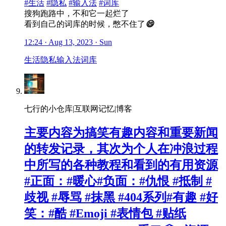
#生活
#隐私
#输入法
#词库
搜狗跑路中，不和它一起烂了
看到自己的词库的时候，憋不住了
😄
12:24 · Aug 13, 2023 · Sun
生活
隐私
输入法
词库
七行的小仓库|互联网记忆|博客
主要内容为搞笑有趣内容和重要新闻
的转发记录，其次为个人在冲浪过程
中所写的各种教程和看到的有用资源
#正面：#暖心#负面：#仇恨 #抵制 #
歧视 #辱骂 #抹黑 #404系列#有趣 #好
笑：#酷 #Emoji #表情包 #贴纸