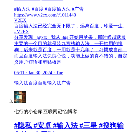
#输入法
#百度
#百度输入法
#广告
https://www.v2ex.com/t/1011440
V2EX
百度输入法已经完全无下限了，远离百度，珍爱一生。
- V2EX
分享发现 - @xtx - 我从 3gs 开始用苹果，那时候越狱最
主要的一个目的就是装九宫格输入法，一开始用的搜
狗，后来就是百度，一用就是十几年了，习惯成自然，
而且百度输入法凭良心说，功能上做的真不错的，自定
义用户短语和剪贴板是
05:11 · Jan 30, 2024 · Tue
输入法
百度
百度输入法
广告
七行的小仓库|互联网记忆|博客
#隐私 #安卓 #输入法 #三星 #搜狗输