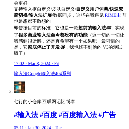
会更好
支持输入框自定义/皮肤自定义/
自定义用户词典/快速繁
简切换/输入法扩展
/数据同步，这些在我遇见
RIME㞢
前
也是想都不敢想的
即使按目前的标准，它也是一款
超前的输入法
⌨️
，实现
了
很多商业输入法至今都没有的功能
（这一切的一切让
我感到很遗憾，还是真希望有一个如果吧，最可惜的
是，它
彻底停止了开发
😢
，我也找不到他的 V3的测试
版了）
17:02 · Mar 8, 2024 · Fri
输入法
Google输入法
404系列
七行的小仓库|互联网记忆|博客
#输入法 #百度 #百度输入法 #广告
05:11 · Jan 30, 2024 · Tue