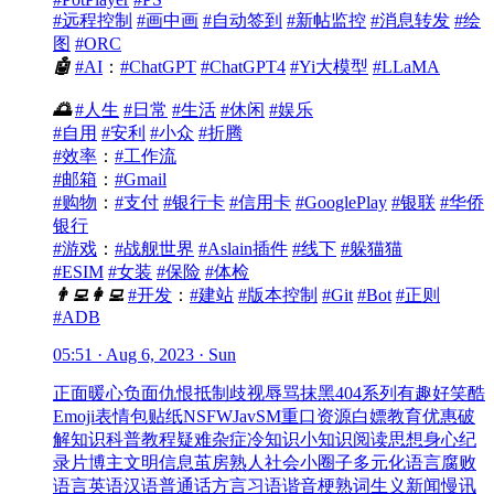
#远程控制
#画中画
#自动签到
#新帖监控
#消息转发
#绘
图
#ORC
🤖
#AI
：
#ChatGPT
#ChatGPT4
#Yi大模型
#LLaMA
🌅
#人生
#日常
#生活
#休闲
#娱乐
#自用
#安利
#小众
#折腾
#效率
：
#工作流
#邮箱
：
#Gmail
#购物
：
#支付
#银行卡
#信用卡
#GooglePlay
#银联
#华侨
银行
#游戏
：
#战舰世界
#Aslain插件
#线下
#躲猫猫
#ESIM
#女装
#保险
#体检
👨‍💻
👩‍💻
#开发
：
#建站
#版本控制
#Git
#Bot
#正则
#ADB
05:51 · Aug 6, 2023 · Sun
正面
暖心
负面
仇恨
抵制
歧视
辱骂
抹黑
404系列
有趣
好笑
酷
Emoji
表情包
贴纸
NSFW
Jav
SM
重口
资源
白嫖
教育优惠
破
解
知识
科普
教程
疑难杂症
冷知识
小知识
阅读
思想
身心
纪
录片
博主
文明
信息茧房
熟人社会
小圈子
多元化
语言腐败
语言
英语
汉语
普通话
方言
习语
谐音梗
熟词生义
新闻
慢讯