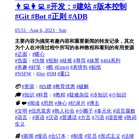
👨‍💻👩‍💻 #开发：#建站 #版本控制
#Git #Bot #正则 #ADB
05:51 · Aug 6, 2023 · Sun
主要内容为搞笑有趣内容和重要新闻的转发记录，其次
为个人在冲浪过程中所写的各种教程和看到的有用资源
#正面
：
#暖心
#负面
：
#仇恨
#抵制
#歧视
#辱骂
#抹黑
#404系列
#有趣
#好笑
：
#酷
#Emoji
#表情包
#贴纸
#NSFW
：
#Jav
#SM
#重口
📦
#资源
：
#白嫖
#教育优惠
#破解
🎓
#知识
#科普
：
#教程
#疑难杂症
#冷知识
#小知识
🧠
❤️
#阅读
#思想
#身心
#纪录片
#博主
#文明
#信息茧房
#熟人社会
#小圈子
#多元化
#语言腐败
#语言
：
#英语
#汉语
#普通话
#方言
#习语
#谐音梗
#熟词
生义
📰
#新闻
#慢讯
#合订本
：
#制度
#官员
#形式主义
#法律