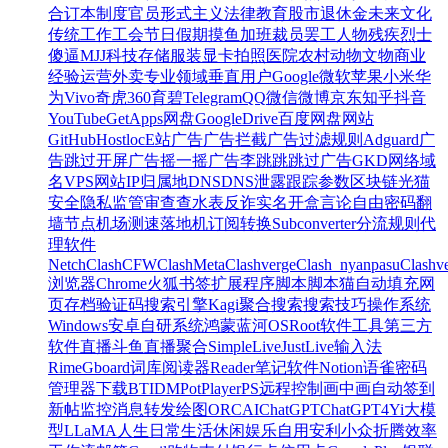
合订本
制度
官员
形式主义
法律
教育
股市
退休金
未来
文化
传统
工作
工会
节日
假期
摸鱼
加班
裁员
罢工
人物
残疾
烈士
傻逼
MJJ
科技
存储
服装
显卡
拍照
医院
农村
动物
文物
商业
经验
运营
外卖
专业领域
垂直用户
Google
微软
苹果
小米
华
为
Vivo
奇虎360
育碧
Telegram
QQ
微信
微博
京东
知乎
抖音
YouTube
GetApps
网盘
GoogleDrive
百度网盘
网站
GitHub
Hostloc
E站
广告
广告拦截
广告过滤规则
Adguard
广
告跳过
开屏广告
摇一摇广告
李跳跳
跳过广告
GKD
网络
域
名
VPS
网站
IP
归属地
DNS
DNS泄露
跟踪参数
区块链
光猫
安全
隐私
监管
审查
查水表
反诈
实名
开盒
言论自由
密码
翻
墙
节点
机场
测速
落地机
订阅转换
Subconverter
分流规则
代
理软件
Netch
Clash
CFW
ClashMeta
Clashverge
Clash_nyanpasu
Clashv
浏览器
Chrome
火狐
书签
扩展程序
脚本
脚本猫
自动填充
网
页存档
验证码
搜索引擎
Kagi
聚合搜索
搜索技巧
操作系统
Windows
安卓
自研系统
鸿蒙
蓝河OS
Root
软件
工具
第三方
软件
直播
斗鱼
直播聚合
SimpleLive
JustLive
输入法
Rime
Gboard
词库
阅读器
Reader
笔记软件
Notion
语雀
密码
管理器
下载
BT
IDM
PotPlayer
PS
远程控制
画中画
自动签到
新帖监控
消息转发
绘图
ORC
AI
ChatGPT
ChatGPT4
Yi大模
型
LLaMA
人生
日常
生活
休闲
娱乐
自用
安利
小众
折腾
效率