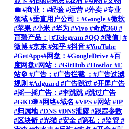
显卡 #拍照#医院 #农村 #动物 #文物
💼 #商业：#经验 #运营 #外卖 #专业
领域 #垂直用户公司：#Google #微软
#苹果 #小米 #华为 #Vivo #奇虎360 #
育碧产品：| #Telegram #QQ #微信 | #
微博 #京东 #知乎 #抖音 #YouTube
#GetApps#网盘：#GoogleDrive #百
度网盘#网站：#GitHub #Hostloc #E
站🚫 #广告：#广告拦截 ：#广告过滤
规则 #Adguard #广告跳过 #开屏广告
#摇一摇广告：#李跳跳 #跳过广告
#GKD🌐 #网络#域名 #VPS #网站 #IP
#归属地 #DNS #DNS泄露 #跟踪参数
#区块链 #光猫 #安全 #隐私：#监管 #