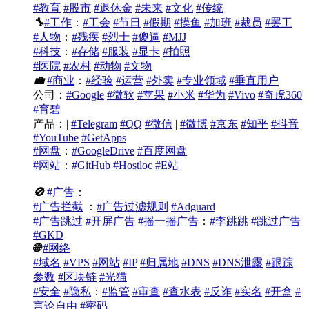
#教育
#股市
#退休金
#未来
#文化
#传统
🔧
#工作
：
#工会
#节日
#假期
#摸鱼
#加班
#裁员
#罢工
#人物
：
#残疾
#烈士
#傻逼
#MJJ
#科技
：
#存储
#服装
#显卡
#拍照
#医院
#农村
#动物
#文物
💼
#商业
：
#经验
#运营
#外卖
#专业领域
#垂直用户
公司：
#Google
#微软
#苹果
#小米
#华为
#Vivo
#奇虎360
#育碧
产品：|
#Telegram
#QQ
#微信
|
#微博
#京东
#知乎
#抖音
#YouTube
#GetApps
#网盘
：
#GoogleDrive
#百度网盘
#网站
：
#GitHub
#Hostloc
#E站
🚫
#广告
：
#广告拦截
：
#广告过滤规则
#Adguard
#广告跳过
#开屏广告
#摇一摇广告
：
#李跳跳
#跳过广告
#GKD
🌐
#网络
#域名
#VPS
#网站
#IP
#归属地
#DNS
#DNS泄露
#跟踪
参数
#区块链
#光猫
#安全
#隐私
：
#监管
#审查
#查水表
#反诈
#实名
#开盒
#
言论自由
#密码