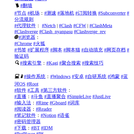
🪜
#翻墙
#节点
#机场
：
#测速
#落地机
#订阅转换
#Subconverter
#
分流规则
#代理软件
：
#Netch
|
#Clash
#CFW
|
#ClashMeta
#Clashverge
#Clash_nyanpasu
#Clashverge_rev
🌐
#浏览器
：
#Chrome
#火狐
#书签
#扩展程序
#脚本
#脚本猫
#自动填充
#网页存档
#
验证码
🔍
#搜索引擎
：
#Kagi
#聚合搜索
#搜索技巧
💻
📱
#操作系统
：
#Windows
#安卓
#自研系统
#鸿蒙
#蓝
河OS
#Root
#软件
#工具
#第三方软件
：
#直播
：
#斗鱼
#直播聚合
#SimpleLive
#JustLive
#输入法
：
#Rime
#Gboard
#词库
#阅读器
：
#Reader
#笔记软件
：
#Notion
#语雀
#密码管理器
#下载
：
#BT
#IDM
#PotPlayer
#PS