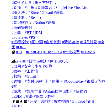
#软件
#工具
#第三方软件
：
#直播
：
#斗鱼
#直播聚合
#SimpleLive
#JustLive
#输入法
：
#Rime
#Gboard
#词库
#阅读器
：
#Reader
#笔记软件
：
#Notion
#语雀
#密码管理器
#下载
：
#BT
#IDM
#PotPlayer
#PS
#远程控制
#画中画
#自动签到
#新帖监控
#消息转发
#绘
图
#ORC
🤖
#AI
：
#ChatGPT
#ChatGPT4
#Yi大模型
#LLaMA
🌅
#人生
#日常
#生活
#休闲
#娱乐
#自用
#安利
#小众
#折腾
#效率
：
#工作流
#邮箱
：
#Gmail
#购物
：
#支付
#银行卡
#信用卡
#GooglePlay
#银联
#华侨
银行
#游戏
：
#战舰世界
#Aslain插件
#线下
#躲猫猫
#ESIM
#女装
#保险
#体检
👨‍💻
👩‍💻
#开发
：
#建站
#版本控制
#Git
#Bot
#正则
#ADB