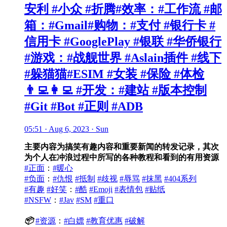
安利 #小众 #折腾#效率：#工作流 #邮
箱：#Gmail#购物：#支付 #银行卡 #
信用卡 #GooglePlay #银联 #华侨银行
#游戏：#战舰世界 #Aslain插件 #线下
#躲猫猫#ESIM #女装 #保险 #体检
👨‍💻👩‍💻 #开发：#建站 #版本控制
#Git #Bot #正则 #ADB
05:51 · Aug 6, 2023 · Sun
主要内容为搞笑有趣内容和重要新闻的转发记录，其次
为个人在冲浪过程中所写的各种教程和看到的有用资源
#正面
：
#暖心
#负面
：
#仇恨
#抵制
#歧视
#辱骂
#抹黑
#404系列
#有趣
#好笑
：
#酷
#Emoji
#表情包
#贴纸
#NSFW
：
#Jav
#SM
#重口
📦
#资源
：
#白嫖
#教育优惠
#破解