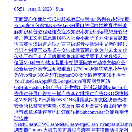
05:51 · Aug 6, 2023 · Sun
正面
暖心
负面
仇恨
抵制
歧视
辱骂
抹黑
404系列
有趣
好笑
酷
Emoji
表情包
贴纸
NSFW
Jav
SM
重口
资源
白嫖
教育优惠
破
解
知识
科普
教程
疑难杂症
冷知识
小知识
阅读
思想
身心
纪
录片
博主
文明
信息茧房
熟人社会
小圈子
多元化
语言腐败
语言
英语
汉语
普通话
方言
习语
谐音梗
熟词生义
新闻
慢讯
合订本
制度
官员
形式主义
法律
教育
股市
退休金
未来
文化
传统
工作
工会
节日
假期
摸鱼
加班
裁员
罢工
人物
残疾
烈士
傻逼
MJJ
科技
存储
服装
显卡
拍照
医院
农村
动物
文物
商业
经验
运营
外卖
专业领域
垂直用户
Google
微软
苹果
小米
华
为
Vivo
奇虎360
育碧
Telegram
QQ
微信
微博
京东
知乎
抖音
YouTube
GetApps
网盘
GoogleDrive
百度网盘
网站
GitHub
Hostloc
E站
广告
广告拦截
广告过滤规则
Adguard
广
告跳过
开屏广告
摇一摇广告
李跳跳
跳过广告
GKD
网络
域
名
VPS
网站
IP
归属地
DNS
DNS泄露
跟踪参数
区块链
光猫
安全
隐私
监管
审查
查水表
反诈
实名
开盒
言论自由
密码
翻
墙
节点
机场
测速
落地机
订阅转换
Subconverter
分流规则
代
理软件
Netch
Clash
CFW
ClashMeta
Clashverge
Clash_nyanpasu
Clashv
浏览器
Chrome
火狐
书签
扩展程序
脚本
脚本猫
自动填充
网