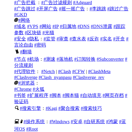
#广告拦截
：
#广告过滤规则
#Adguard
#广告跳过
#开屏广告
#摇一摇广告
：
#李跳跳
#跳过广告
#GKD
🌐
#网络
#域名
#VPS
#网站
#IP
#归属地
#DNS
#DNS泄露
#跟踪
参数
#区块链
#光猫
#安全
#隐私
：
#监管
#审查
#查水表
#反诈
#实名
#开盒
#
言论自由
#密码
🪜
#翻墙
#节点
#机场
：
#测速
#落地机
#订阅转换
#Subconverter
#
分流规则
#代理软件
：
#Netch
|
#Clash
#CFW
|
#ClashMeta
#Clashverge
#Clash_nyanpasu
#Clashverge_rev
🌐
#浏览器
：
#Chrome
#火狐
#书签
#扩展程序
#脚本
#脚本猫
#自动填充
#网页存档
#
验证码
🔍
#搜索引擎
：
#Kagi
#聚合搜索
#搜索技巧
💻
📱
#操作系统
：
#Windows
#安卓
#自研系统
#鸿蒙
#蓝
河OS
#Root