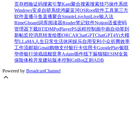
页存档
验证码
搜索引擎
Kagi
聚合搜索
搜索技巧
操作系统
Windows
安卓
自研系统
鸿蒙
蓝河OS
Root
软件
工具
第三方
软件
直播
斗鱼
直播聚合
SimpleLive
JustLive
输入法
Rime
Gboard
词库
阅读器
Reader
笔记软件
Notion
语雀
密码
管理器
下载
BT
IDM
PotPlayer
PS
远程控制
画中画
自动签到
新帖监控
消息转发
绘图
ORC
AI
ChatGPT
ChatGPT4
Yi大模
型
LLaMA
人生
日常
生活
休闲
娱乐
自用
安利
小众
折腾
效率
工作流
邮箱
Gmail
购物
支付
银行卡
信用卡
GooglePlay
银联
华侨银行
游戏
战舰世界
Aslain插件
线下
躲猫猫
ESIM
女装
保险
体检
开发
建站
版本控制
Git
Bot
正则
ADB
Powered by
BroadcastChannel