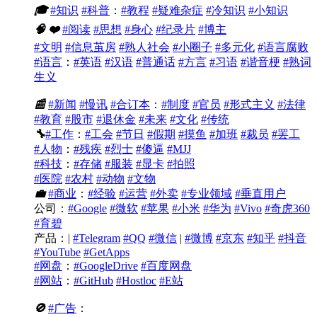
🎓
#知识
#科普
：
#教程
#疑难杂症
#冷知识
#小知识
🧠
❤️
#阅读
#思想
#身心
#纪录片
#博主
#文明
#信息茧房
#熟人社会
#小圈子
#多元化
#语言腐败
#语言
：
#英语
#汉语
#普通话
#方言
#习语
#谐音梗
#熟词
生义
📰
#新闻
#慢讯
#合订本
：
#制度
#官员
#形式主义
#法律
#教育
#股市
#退休金
#未来
#文化
#传统
🔧
#工作
：
#工会
#节日
#假期
#摸鱼
#加班
#裁员
#罢工
#人物
：
#残疾
#烈士
#傻逼
#MJJ
#科技
：
#存储
#服装
#显卡
#拍照
#医院
#农村
#动物
#文物
💼
#商业
：
#经验
#运营
#外卖
#专业领域
#垂直用户
公司：
#Google
#微软
#苹果
#小米
#华为
#Vivo
#奇虎360
#育碧
产品：|
#Telegram
#QQ
#微信
|
#微博
#京东
#知乎
#抖音
#YouTube
#GetApps
#网盘
：
#GoogleDrive
#百度网盘
#网站
：
#GitHub
#Hostloc
#E站
🚫
#广告
：