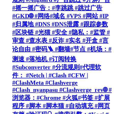
#摇一摇广告：#李跳跳 #跳过广告
#GKD🌐 #网络#域名 #VPS #网站 #IP
#归属地 #DNS #DNS泄露 #跟踪参数
#区块链 #光猫 #安全 #隐私：#监管 #
审查 #查水表 #反诈 #实名 #开盒 #言
论自由 #密码🪜 #翻墙#节点 #机场：#
测速 #落地机 #订阅转换
#Subconverter #分流规则#代理软
件： #Netch | #Clash #CFW |
#ClashMeta #Clashverge
#Clash_nyanpasu #Clashverge_rev🌐 #
浏览器：#Chrome #火狐#书签 #扩展
程序 #脚本 #脚本猫 #自动填充 #网页