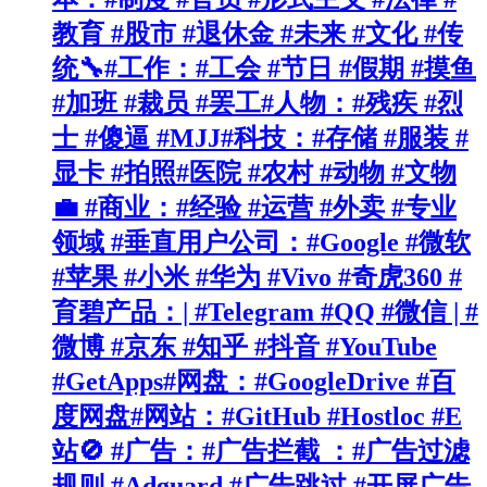
教育 #股市 #退休金 #未来 #文化 #传
统🔧#工作：#工会 #节日 #假期 #摸鱼
#加班 #裁员 #罢工#人物：#残疾 #烈
士 #傻逼 #MJJ#科技：#存储 #服装 #
显卡 #拍照#医院 #农村 #动物 #文物
💼 #商业：#经验 #运营 #外卖 #专业
领域 #垂直用户公司：#Google #微软
#苹果 #小米 #华为 #Vivo #奇虎360 #
育碧产品：| #Telegram #QQ #微信 | #
微博 #京东 #知乎 #抖音 #YouTube
#GetApps#网盘：#GoogleDrive #百
度网盘#网站：#GitHub #Hostloc #E
站🚫 #广告：#广告拦截 ：#广告过滤
规则 #Adguard #广告跳过 #开屏广告