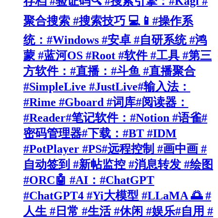
存档 #验证码🔍 #搜索引擎：#Kagi #
聚合搜索 #搜索技巧 💻📱#操作系
统：#Windows #安卓 #自研系统 #鸿
蒙 #蓝河OS #Root #软件 #工具 #第三
方软件：#直播：#斗鱼 #直播聚合
#SimpleLive #JustLive#输入法：
#Rime #Gboard #词库#阅读器：
#Reader#笔记软件：#Notion #语雀#
密码管理器#下载：#BT #IDM
#PotPlayer #PS#远程控制 #画中画 #
自动签到 #新帖监控 #消息转发 #绘图
#ORC🤖 #AI：#ChatGPT
#ChatGPT4 #Yi大模型 #LLaMA 🌅 #
人生 #日常 #生活 #休闲 #娱乐#自用 #