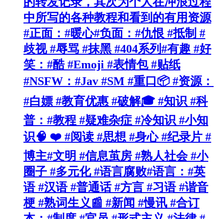
的转发记录，其次为个人在冲浪过程
中所写的各种教程和看到的有用资源
#正面：#暖心#负面：#仇恨 #抵制 #
歧视 #辱骂 #抹黑 #404系列#有趣 #好
笑：#酷 #Emoji #表情包 #贴纸
#NSFW：#Jav #SM #重口📦 #资源：
#白嫖 #教育优惠 #破解🎓 #知识 #科
普：#教程 #疑难杂症 #冷知识 #小知
识🧠 ❤️ #阅读 #思想 #身心 #纪录片 #
博主#文明 #信息茧房 #熟人社会 #小
圈子 #多元化 #语言腐败#语言：#英
语 #汉语 #普通话 #方言 #习语 #谐音
梗 #熟词生义📰 #新闻 #慢讯 #合订
本：#制度 #官员 #形式主义 #法律 #