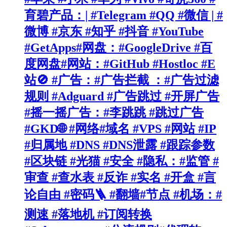
育碧产品：| #Telegram #QQ #微信 | #
微博 #京东 #知乎 #抖音 #YouTube
#GetApps#网盘：#GoogleDrive #百
度网盘#网站：#GitHub #Hostloc #E
站🚫 #广告：#广告拦截 ：#广告过滤
规则 #Adguard #广告跳过 #开屏广告
#摇一摇广告：#李跳跳 #跳过广告
#GKD🌐 #网络#域名 #VPS #网站 #IP
#归属地 #DNS #DNS泄露 #跟踪参数
#区块链 #光猫 #安全 #隐私：#监管 #
审查 #查水表 #反诈 #实名 #开盒 #言
论自由 #密码🪜 #翻墙#节点 #机场：#
测速 #落地机 #订阅转换