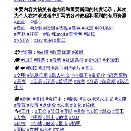
主要内容为搞笑有趣内容和重要新闻的转发记录，其次
为个人在冲浪过程中所写的各种教程和看到的有用资源
#正面
：
#暖心
#负面
：
#仇恨
#抵制
#歧视
#辱骂
#抹黑
#404系列
#有趣
#好笑
：
#酷
#Emoji
#表情包
#贴纸
#NSFW
：
#Jav
#SM
#重口
📦
#资源
：
#白嫖
#教育优惠
#破解
🎓
#知识
#科普
：
#教程
#疑难杂症
#冷知识
#小知识
🧠
❤️
#阅读
#思想
#身心
#纪录片
#博主
#文明
#信息茧房
#熟人社会
#小圈子
#多元化
#语言腐败
#语言
：
#英语
#汉语
#普通话
#方言
#习语
#谐音梗
#熟词
生义
📰
#新闻
#慢讯
#合订本
：
#制度
#官员
#形式主义
#法律
#教育
#股市
#退休金
#未来
#文化
#传统
🔧
#工作
：
#工会
#节日
#假期
#摸鱼
#加班
#裁员
#罢工
#人物
：
#残疾
#烈士
#傻逼
#MJJ
#科技
：
#存储
#服装
#显卡
#拍照
#医院
#农村
#动物
#文物