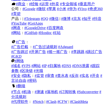
💼
#商业
：
#经验
#运营
#外卖
#专业领域
#垂直用户
公司：
#Google
#微软
#苹果
#小米
#华为
#Vivo
#奇虎360
#育碧
产品：|
#Telegram
#QQ
#微信
|
#微博
#京东
#知乎
#抖音
#YouTube
#GetApps
#网盘
：
#GoogleDrive
#百度网盘
#网站
：
#GitHub
#Hostloc
#E站
🚫
#广告
：
#广告拦截
：
#广告过滤规则
#Adguard
#广告跳过
#开屏广告
#摇一摇广告
：
#李跳跳
#跳过广告
#GKD
🌐
#网络
#域名
#VPS
#网站
#IP
#归属地
#DNS
#DNS泄露
#跟踪
参数
#区块链
#光猫
#安全
#隐私
：
#监管
#审查
#查水表
#反诈
#实名
#开盒
#
言论自由
#密码
🪜
#翻墙
#节点
#机场
：
#测速
#落地机
#订阅转换
#Subconverter
#
分流规则
#代理软件
：
#Netch
|
#Clash
#CFW
|
#ClashMeta