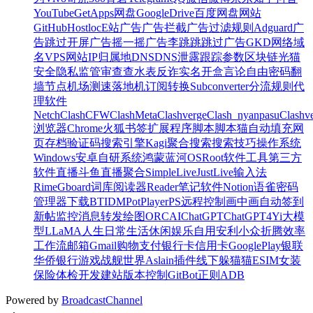
YouTube
GetApps
网盘
GoogleDrive
百度网盘
网站
GitHub
Hostloc
E站
广告
广告拦截
广告过滤规则
Adguard
广
告跳过
开屏广告
摇一摇广告
李跳跳
跳过广告
GKD
网络
域
名
VPS
网站
IP
归属地
DNS
DNS泄露
跟踪参数
区块链
光猫
安全
隐私
监管
审查
查水表
反诈
实名
开盒
言论自由
密码
翻
墙
节点
机场
测速
落地机
订阅转换
Subconverter
分流规则
代
理软件
Netch
Clash
CFW
ClashMeta
Clashverge
Clash_nyanpasu
Clashv
浏览器
Chrome
火狐
书签
扩展程序
脚本
脚本猫
自动填充
网
页存档
验证码
搜索引擎
Kagi
聚合搜索
搜索技巧
操作系统
Windows
安卓
自研系统
鸿蒙
蓝河OS
Root
软件
工具
第三方
软件
直播
斗鱼
直播聚合
SimpleLive
JustLive
输入法
Rime
Gboard
词库
阅读器
Reader
笔记软件
Notion
语雀
密码
管理器
下载
BT
IDM
PotPlayer
PS
远程控制
画中画
自动签到
新帖监控
消息转发
绘图
ORC
AI
ChatGPT
ChatGPT4
Yi大模
型
LLaMA
人生
日常
生活
休闲
娱乐
自用
安利
小众
折腾
效率
工作流
邮箱
Gmail
购物
支付
银行卡
信用卡
GooglePlay
银联
华侨银行
游戏
战舰世界
Aslain插件
线下
躲猫猫
ESIM
女装
保险
体检
开发
建站
版本控制
Git
Bot
正则
ADB
Powered by
BroadcastChannel