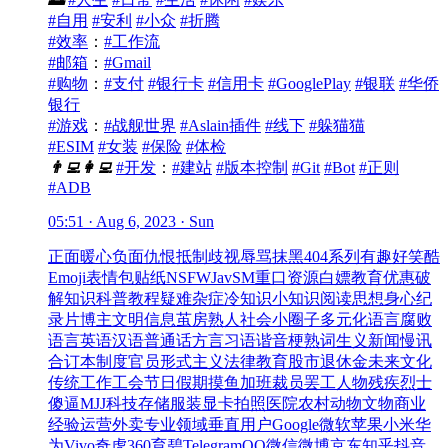
#自用
#安利
#小众
#折腾
#效率
：
#工作流
#邮箱
：
#Gmail
#购物
：
#支付
#银行卡
#信用卡
#GooglePlay
#银联
#华侨
银行
#游戏
：
#战舰世界
#Aslain插件
#线下
#躲猫猫
#ESIM
#女装
#保险
#体检
👨‍💻
👩‍💻
#开发
：
#建站
#版本控制
#Git
#Bot
#正则
#ADB
05:51 · Aug 6, 2023 · Sun
正面
暖心
负面
仇恨
抵制
歧视
辱骂
抹黑
404系列
有趣
好笑
酷
Emoji
表情包
贴纸
NSFW
Jav
SM
重口
资源
白嫖
教育优惠
破
解
知识
科普
教程
疑难杂症
冷知识
小知识
阅读
思想
身心
纪
录片
博主
文明
信息茧房
熟人社会
小圈子
多元化
语言腐败
语言
英语
汉语
普通话
方言
习语
谐音梗
熟词生义
新闻
慢讯
合订本
制度
官员
形式主义
法律
教育
股市
退休金
未来
文化
传统
工作
工会
节日
假期
摸鱼
加班
裁员
罢工
人物
残疾
烈士
傻逼
MJJ
科技
存储
服装
显卡
拍照
医院
农村
动物
文物
商业
经验
运营
外卖
专业领域
垂直用户
Google
微软
苹果
小米
华
为
Vivo
奇虎360
育碧
Telegram
QQ
微信
微博
京东
知乎
抖音