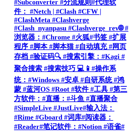
#Subconverter #分流规则#代理软
件： #Netch | #Clash #CFW |
#ClashMeta #Clashverge
#Clash_nyanpasu #Clashverge_rev🌐 #
浏览器：#Chrome #火狐#书签 #扩展
程序 #脚本 #脚本猫 #自动填充 #网页
存档 #验证码🔍 #搜索引擎：#Kagi #
聚合搜索 #搜索技巧 💻📱#操作系
统：#Windows #安卓 #自研系统 #鸿
蒙 #蓝河OS #Root #软件 #工具 #第三
方软件：#直播：#斗鱼 #直播聚合
#SimpleLive #JustLive#输入法：
#Rime #Gboard #词库#阅读器：
#Reader#笔记软件：#Notion #语雀#