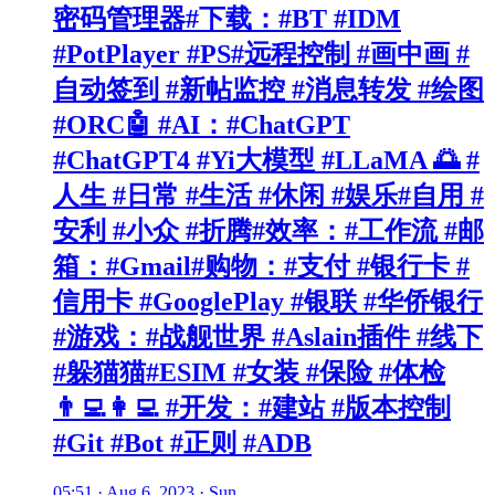
密码管理器#下载：#BT #IDM
#PotPlayer #PS#远程控制 #画中画 #
自动签到 #新帖监控 #消息转发 #绘图
#ORC🤖 #AI：#ChatGPT
#ChatGPT4 #Yi大模型 #LLaMA 🌅 #
人生 #日常 #生活 #休闲 #娱乐#自用 #
安利 #小众 #折腾#效率：#工作流 #邮
箱：#Gmail#购物：#支付 #银行卡 #
信用卡 #GooglePlay #银联 #华侨银行
#游戏：#战舰世界 #Aslain插件 #线下
#躲猫猫#ESIM #女装 #保险 #体检
👨‍💻👩‍💻 #开发：#建站 #版本控制
#Git #Bot #正则 #ADB
05:51 · Aug 6, 2023 · Sun