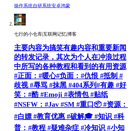
操作系统
自研系统
安卓
鸿蒙
七行的小仓库|互联网记忆|博客
主要内容为搞笑有趣内容和重要新闻
的转发记录，其次为个人在冲浪过程
中所写的各种教程和看到的有用资源
#正面：#暖心#负面：#仇恨 #抵制 #
歧视 #辱骂 #抹黑 #404系列#有趣 #好
笑：#酷 #Emoji #表情包 #贴纸
#NSFW：#Jav #SM #重口📦 #资源：
#白嫖 #教育优惠 #破解🎓 #知识 #科
普：#教程 #疑难杂症 #冷知识 #小知