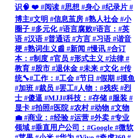
识🧠 ❤️ #阅读 #思想 #身心 #纪录片 #
博主#文明 #信息茧房 #熟人社会 #小
圈子 #多元化 #语言腐败#语言：#英
语 #汉语 #普通话 #方言 #习语 #谐音
梗 #熟词生义📰 #新闻 #慢讯 #合订
本：#制度 #官员 #形式主义 #法律 #
教育 #股市 #退休金 #未来 #文化 #传
统🔧#工作：#工会 #节日 #假期 #摸鱼
#加班 #裁员 #罢工#人物：#残疾 #烈
士 #傻逼 #MJJ#科技：#存储 #服装 #
显卡 #拍照#医院 #农村 #动物 #文物
💼 #商业：#经验 #运营 #外卖 #专业
领域 #垂直用户公司：#Google #微软
#苹果 #小米 #华为 #Vivo #奇虎360 #