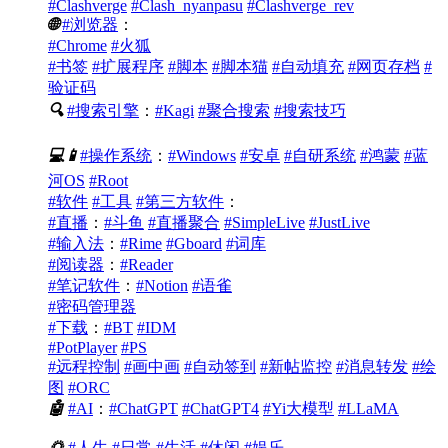
#Clashverge
#Clash_nyanpasu
#Clashverge_rev
🌐
#浏览器
：
#Chrome
#火狐
#书签
#扩展程序
#脚本
#脚本猫
#自动填充
#网页存档
#
验证码
🔍
#搜索引擎
：
#Kagi
#聚合搜索
#搜索技巧
💻
📱
#操作系统
：
#Windows
#安卓
#自研系统
#鸿蒙
#蓝
河OS
#Root
#软件
#工具
#第三方软件
：
#直播
：
#斗鱼
#直播聚合
#SimpleLive
#JustLive
#输入法
：
#Rime
#Gboard
#词库
#阅读器
：
#Reader
#笔记软件
：
#Notion
#语雀
#密码管理器
#下载
：
#BT
#IDM
#PotPlayer
#PS
#远程控制
#画中画
#自动签到
#新帖监控
#消息转发
#绘
图
#ORC
🤖
#AI
：
#ChatGPT
#ChatGPT4
#Yi大模型
#LLaMA
🌅
#人生
#日常
#生活
#休闲
#娱乐