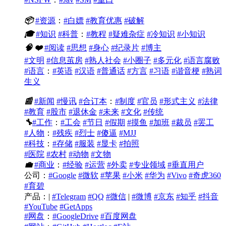
📦
#资源
：
#白嫖
#教育优惠
#破解
🎓
#知识
#科普
：
#教程
#疑难杂症
#冷知识
#小知识
🧠
❤️
#阅读
#思想
#身心
#纪录片
#博主
#文明
#信息茧房
#熟人社会
#小圈子
#多元化
#语言腐败
#语言
：
#英语
#汉语
#普通话
#方言
#习语
#谐音梗
#熟词
生义
📰
#新闻
#慢讯
#合订本
：
#制度
#官员
#形式主义
#法律
#教育
#股市
#退休金
#未来
#文化
#传统
🔧
#工作
：
#工会
#节日
#假期
#摸鱼
#加班
#裁员
#罢工
#人物
：
#残疾
#烈士
#傻逼
#MJJ
#科技
：
#存储
#服装
#显卡
#拍照
#医院
#农村
#动物
#文物
💼
#商业
：
#经验
#运营
#外卖
#专业领域
#垂直用户
公司：
#Google
#微软
#苹果
#小米
#华为
#Vivo
#奇虎360
#育碧
产品：|
#Telegram
#QQ
#微信
|
#微博
#京东
#知乎
#抖音
#YouTube
#GetApps
#网盘
：
#GoogleDrive
#百度网盘