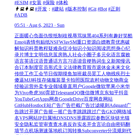
#ESIM
#女装
#保险
#体检
👨‍💻
👩‍💻
#开发
：
#建站
#版本控制
#Git
#Bot
#正则
#ADB
05:51 · Aug 6, 2023 · Sun
正面
暖心
负面
仇恨
抵制
歧视
辱骂
抹黑
404系列
有趣
好笑
酷
Emoji
表情包
贴纸
NSFW
Jav
SM
重口
资源
白嫖
教育优惠
破
解
知识
科普
教程
疑难杂症
冷知识
小知识
阅读
思想
身心
纪
录片
博主
文明
信息茧房
熟人社会
小圈子
多元化
语言腐败
语言
英语
汉语
普通话
方言
习语
谐音梗
熟词生义
新闻
慢讯
合订本
制度
官员
形式主义
法律
教育
股市
退休金
未来
文化
传统
工作
工会
节日
假期
摸鱼
加班
裁员
罢工
人物
残疾
烈士
傻逼
MJJ
科技
存储
服装
显卡
拍照
医院
农村
动物
文物
商业
经验
运营
外卖
专业领域
垂直用户
Google
微软
苹果
小米
华
为
Vivo
奇虎360
育碧
Telegram
QQ
微信
微博
京东
知乎
抖音
YouTube
GetApps
网盘
GoogleDrive
百度网盘
网站
GitHub
Hostloc
E站
广告
广告拦截
广告过滤规则
Adguard
广
告跳过
开屏广告
摇一摇广告
李跳跳
跳过广告
GKD
网络
域
名
VPS
网站
IP
归属地
DNS
DNS泄露
跟踪参数
区块链
光猫
安全
隐私
监管
审查
查水表
反诈
实名
开盒
言论自由
密码
翻
墙
节点
机场
测速
落地机
订阅转换
Subconverter
分流规则
代