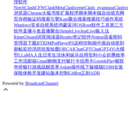
理软件
Netch
Clash
CFW
ClashMeta
Clashverge
Clash_nyanpasu
Clashv
浏览器
Chrome
火狐
书签
扩展程序
脚本
脚本猫
自动填充
网
页存档
验证码
搜索引擎
Kagi
聚合搜索
搜索技巧
操作系统
Windows
安卓
自研系统
鸿蒙
蓝河OS
Root
软件
工具
第三方
软件
直播
斗鱼
直播聚合
SimpleLive
JustLive
输入法
Rime
Gboard
词库
阅读器
Reader
笔记软件
Notion
语雀
密码
管理器
下载
BT
IDM
PotPlayer
PS
远程控制
画中画
自动签到
新帖监控
消息转发
绘图
ORC
AI
ChatGPT
ChatGPT4
Yi大模
型
LLaMA
人生
日常
生活
休闲
娱乐
自用
安利
小众
折腾
效率
工作流
邮箱
Gmail
购物
支付
银行卡
信用卡
GooglePlay
银联
华侨银行
游戏
战舰世界
Aslain插件
线下
躲猫猫
ESIM
女装
保险
体检
开发
建站
版本控制
Git
Bot
正则
ADB
Powered by
BroadcastChannel