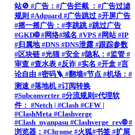
站🚫 #广告：#广告拦截 ：#广告过滤
规则 #Adguard #广告跳过 #开屏广告
#摇一摇广告：#李跳跳 #跳过广告
#GKD🌐 #网络#域名 #VPS #网站 #IP
#归属地 #DNS #DNS泄露 #跟踪参数
#区块链 #光猫 #安全 #隐私：#监管 #
审查 #查水表 #反诈 #实名 #开盒 #言
论自由 #密码🪜 #翻墙#节点 #机场：#
测速 #落地机 #订阅转换
#Subconverter #分流规则#代理软
件： #Netch | #Clash #CFW |
#ClashMeta #Clashverge
#Clash_nyanpasu #Clashverge_rev🌐 #
浏览器：#Chrome #火狐#书签 #扩展