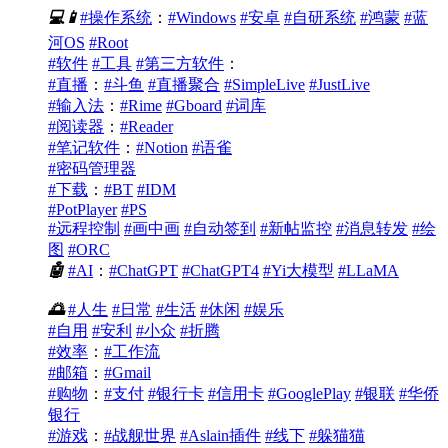
💻
📱
#操作系统
：
#Windows
#安卓
#自研系统
#鸿蒙
#蓝
河OS
#Root
#软件
#工具
#第三方软件
：
#直播
：
#斗鱼
#直播聚合
#SimpleLive
#JustLive
#输入法
：
#Rime
#Gboard
#词库
#阅读器
：
#Reader
#笔记软件
：
#Notion
#语雀
#密码管理器
#下载
：
#BT
#IDM
#PotPlayer
#PS
#远程控制
#画中画
#自动签到
#新帖监控
#消息转发
#绘
图
#ORC
🤖
#AI
：
#ChatGPT
#ChatGPT4
#Yi大模型
#LLaMA
🌅
#人生
#日常
#生活
#休闲
#娱乐
#自用
#安利
#小众
#折腾
#效率
：
#工作流
#邮箱
：
#Gmail
#购物
：
#支付
#银行卡
#信用卡
#GooglePlay
#银联
#华侨
银行
#游戏
：
#战舰世界
#Aslain插件
#线下
#躲猫猫