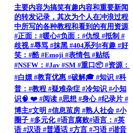
主要内容为搞笑有趣内容和重要新闻
的转发记录，其次为个人在冲浪过程
中所写的各种教程和看到的有用资源
#正面：#暖心#负面：#仇恨 #抵制 #
歧视 #辱骂 #抹黑 #404系列#有趣 #好
笑：#酷 #Emoji #表情包 #贴纸
#NSFW：#Jav #SM #重口📦 #资源：
#白嫖 #教育优惠 #破解🎓 #知识 #科
普：#教程 #疑难杂症 #冷知识 #小知
识🧠 ❤️ #阅读 #思想 #身心 #纪录片 #
博主#文明 #信息茧房 #熟人社会 #小
圈子 #多元化 #语言腐败#语言：#英
语 #汉语 #普通话 #方言 #习语 #谐音