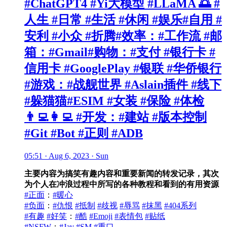
#ChatGPT4 #Yi大模型 #LLaMA 🌅 #
人生 #日常 #生活 #休闲 #娱乐#自用 #
安利 #小众 #折腾#效率：#工作流 #邮
箱：#Gmail#购物：#支付 #银行卡 #
信用卡 #GooglePlay #银联 #华侨银行
#游戏：#战舰世界 #Aslain插件 #线下
#躲猫猫#ESIM #女装 #保险 #体检
👨‍💻👩‍💻 #开发：#建站 #版本控制
#Git #Bot #正则 #ADB
05:51 · Aug 6, 2023 · Sun
主要内容为搞笑有趣内容和重要新闻的转发记录，其次
为个人在冲浪过程中所写的各种教程和看到的有用资源
#正面
：
#暖心
#负面
：
#仇恨
#抵制
#歧视
#辱骂
#抹黑
#404系列
#有趣
#好笑
：
#酷
#Emoji
#表情包
#贴纸
#NSFW
：
#Jav
#SM
#重口