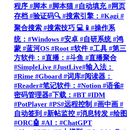
程序 #脚本 #脚本猫 #自动填充 #网页
存档 #验证码🔍 #搜索引擎：#Kagi #
聚合搜索 #搜索技巧 💻📱#操作系
统：#Windows #安卓 #自研系统 #鸿
蒙 #蓝河OS #Root #软件 #工具 #第三
方软件：#直播：#斗鱼 #直播聚合
#SimpleLive #JustLive#输入法：
#Rime #Gboard #词库#阅读器：
#Reader#笔记软件：#Notion #语雀#
密码管理器#下载：#BT #IDM
#PotPlayer #PS#远程控制 #画中画 #
自动签到 #新帖监控 #消息转发 #绘图
#ORC🤖 #AI：#ChatGPT