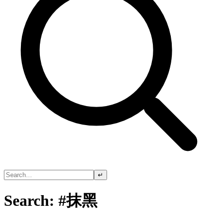
↵
Search: #抹黑