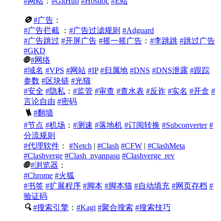
#网站
：
#GitHub
#Hostloc
#E站
🚫
#广告
：
#广告拦截
：
#广告过滤规则
#Adguard
#广告跳过
#开屏广告
#摇一摇广告
：
#李跳跳
#跳过广告
#GKD
🌐
#网络
#域名
#VPS
#网站
#IP
#归属地
#DNS
#DNS泄露
#跟踪
参数
#区块链
#光猫
#安全
#隐私
：
#监管
#审查
#查水表
#反诈
#实名
#开盒
#
言论自由
#密码
🪜
#翻墙
#节点
#机场
：
#测速
#落地机
#订阅转换
#Subconverter
#
分流规则
#代理软件
：
#Netch
|
#Clash
#CFW
|
#ClashMeta
#Clashverge
#Clash_nyanpasu
#Clashverge_rev
🌐
#浏览器
：
#Chrome
#火狐
#书签
#扩展程序
#脚本
#脚本猫
#自动填充
#网页存档
#
验证码
🔍
#搜索引擎
：
#Kagi
#聚合搜索
#搜索技巧