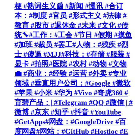
梗 #熟词生义📰 #新闻 #慢讯 #合订
本：#制度 #官员 #形式主义 #法律 #
教育 #股市 #退休金 #未来 #文化 #传
统🔧#工作：#工会 #节日 #假期 #摸鱼
#加班 #裁员 #罢工#人物：#残疾 #烈
士 #傻逼 #MJJ#科技：#存储 #服装 #
显卡 #拍照#医院 #农村 #动物 #文物
💼 #商业：#经验 #运营 #外卖 #专业
领域 #垂直用户公司：#Google #微软
#苹果 #小米 #华为 #Vivo #奇虎360 #
育碧产品：| #Telegram #QQ #微信 | #
微博 #京东 #知乎 #抖音 #YouTube
#GetApps#网盘：#GoogleDrive #百
度网盘#网站：#GitHub #Hostloc #E