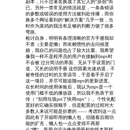
副本，只不过署名换成了其它人的“原创”而
已。另外一类常见的情况就是，一条条错误
的参数或错误的使用方法被到处传播，而你
换多个网址看到的“解决方案”几乎一致，当
时作为菜鸡的我没有足够的判断力饶了很多
弯路。
检讨自身，明明有条理清晰的官方手册我却
不查（主要是懒）而依赖惯性的去问候度
娘，我自己的问题也占了较大比重。我希望
像我一样不是程序员的用户在接触到mpv时
不会被 过分简洁的界面、无从下手设置的门
道、冗长的说明手册 这些因素光速劝退，不
被奇怪的过时的文章误导，于是着手开启了
这一项目，并尽可能追随mpv的更新进度。
在长时间的使用体验后，我认为mpv是一个
使用门槛不低的播放器，所以我不热衷于宣
传（ “别用垃圾pot了快用mpv” ）。个性化配
置好的它确实很顺手，但是配置的过程对大
多数人来说可能是折磨的 —— 考虑到这一点
因此有了开箱即用的懒人包，但随着后期功
能的扩充，懒人包一点点变得不再那
么“懒”，新用户没法像使用最初的版本那样