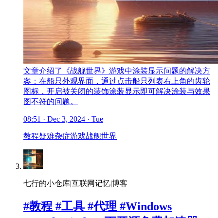
文章介绍了《战舰世界》游戏中涂装显示问题的解决方
案：在船只外观界面，通过点击船只列表右上角的齿轮
图标，开启被关闭的装饰涂装显示即可解决涂装与效果
图不符的问题。
08:51 · Dec 3, 2024 · Tue
教程
疑难杂症
游戏
战舰世界
七行的小仓库|互联网记忆|博客
#教程 #工具 #代理 #Windows