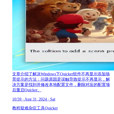
文章介绍了解决Windows下Quicker软件不再显示添加场
景提示的方法：问题原因是误触导致提示不再显示，解
决方案是找到并修改本地配置文件，删除对应的配置项
后重启Quicker。
10:59 · Aug 31, 2024 · Sat
教程
疑难杂症
工具
Quicker