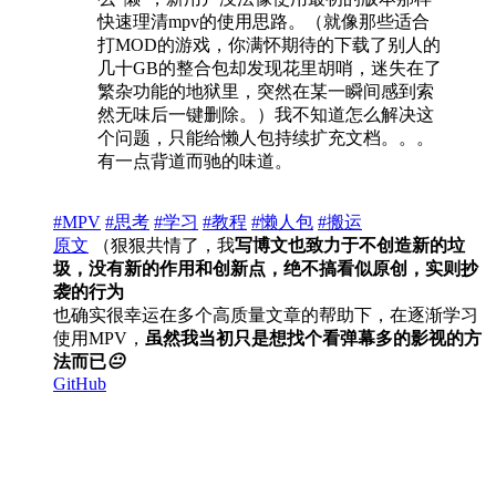
快速理清mpv的使用思路。（就像那些适合
打MOD的游戏，你满怀期待的下载了别人的
几十GB的整合包却发现花里胡哨，迷失在了
繁杂功能的地狱里，突然在某一瞬间感到索
然无味后一键删除。）我不知道怎么解决这
个问题，只能给懒人包持续扩充文档。。。
有一点背道而驰的味道。
#MPV
#思考
#学习
#教程
#懒人包
#搬运
原文
（狠狠共情了，我
写博文也致力于不创造新的垃
圾，没有新的作用和创新点，绝不搞看似原创，实则抄
袭的行为
也确实很幸运在多个高质量文章的帮助下，在逐渐学习
使用MPV，
虽然我当初只是想找个看弹幕多的影视的方
法而已
😐
GitHub