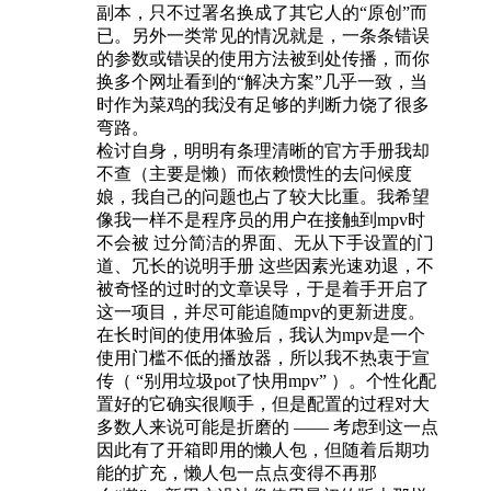
副本，只不过署名换成了其它人的“原创”而
已。另外一类常见的情况就是，一条条错误
的参数或错误的使用方法被到处传播，而你
换多个网址看到的“解决方案”几乎一致，当
时作为菜鸡的我没有足够的判断力饶了很多
弯路。
检讨自身，明明有条理清晰的官方手册我却
不查（主要是懒）而依赖惯性的去问候度
娘，我自己的问题也占了较大比重。我希望
像我一样不是程序员的用户在接触到mpv时
不会被 过分简洁的界面、无从下手设置的门
道、冗长的说明手册 这些因素光速劝退，不
被奇怪的过时的文章误导，于是着手开启了
这一项目，并尽可能追随mpv的更新进度。
在长时间的使用体验后，我认为mpv是一个
使用门槛不低的播放器，所以我不热衷于宣
传（ “别用垃圾pot了快用mpv” ）。个性化配
置好的它确实很顺手，但是配置的过程对大
多数人来说可能是折磨的 —— 考虑到这一点
因此有了开箱即用的懒人包，但随着后期功
能的扩充，懒人包一点点变得不再那