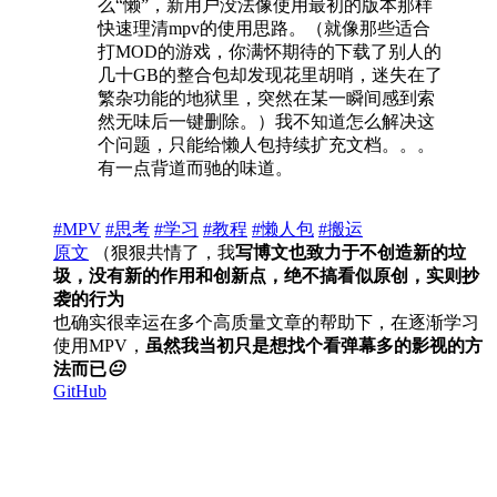
么“懒”，新用户没法像使用最初的版本那样
快速理清mpv的使用思路。（就像那些适合
打MOD的游戏，你满怀期待的下载了别人的
几十GB的整合包却发现花里胡哨，迷失在了
繁杂功能的地狱里，突然在某一瞬间感到索
然无味后一键删除。）我不知道怎么解决这
个问题，只能给懒人包持续扩充文档。。。
有一点背道而驰的味道。
#MPV
#思考
#学习
#教程
#懒人包
#搬运
原文
（狠狠共情了，我
写博文也致力于不创造新的垃
圾，没有新的作用和创新点，绝不搞看似原创，实则抄
袭的行为
也确实很幸运在多个高质量文章的帮助下，在逐渐学习
使用MPV，
虽然我当初只是想找个看弹幕多的影视的方
法而已
😐
GitHub