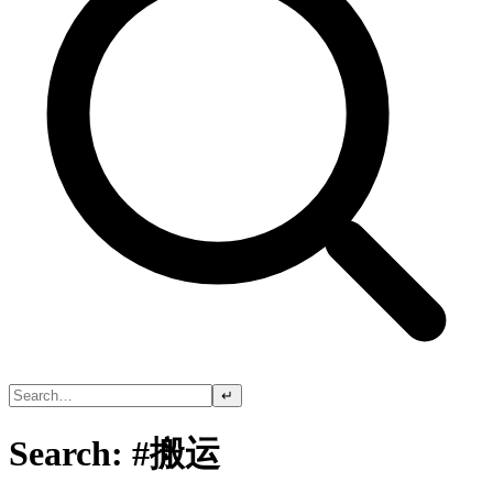
↵
Search: #搬运