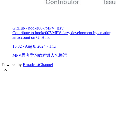
GitHub - hooke007/MPV_lazy
Contribute to hooke007/MPV_lazy development by creating
an account on GitHub.
15:32 · Aug 8, 2024 · Thu
MPV
思考
学习
教程
懒人包
搬运
Powered by
BroadcastChannel