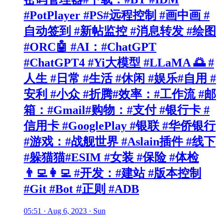
#PotPlayer #PS#远程控制 #画中画 #
自动签到 #新帖监控 #消息转发 #绘图
#ORC🤖 #AI：#ChatGPT
#ChatGPT4 #Yi大模型 #LLaMA 🌅 #
人生 #日常 #生活 #休闲 #娱乐#自用 #
安利 #小众 #折腾#效率：#工作流 #邮
箱：#Gmail#购物：#支付 #银行卡 #
信用卡 #GooglePlay #银联 #华侨银行
#游戏：#战舰世界 #Aslain插件 #线下
#躲猫猫#ESIM #女装 #保险 #体检
👨‍💻👩‍💻 #开发：#建站 #版本控制
#Git #Bot #正则 #ADB
05:51 · Aug 6, 2023 · Sun