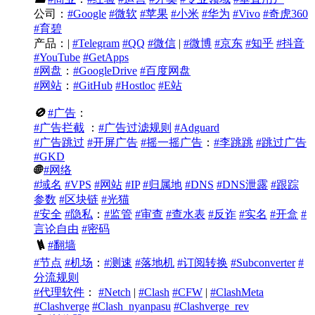
公司：
#Google
#微软
#苹果
#小米
#华为
#Vivo
#奇虎360
#育碧
产品：|
#Telegram
#QQ
#微信
|
#微博
#京东
#知乎
#抖音
#YouTube
#GetApps
#网盘
：
#GoogleDrive
#百度网盘
#网站
：
#GitHub
#Hostloc
#E站
🚫
#广告
：
#广告拦截
：
#广告过滤规则
#Adguard
#广告跳过
#开屏广告
#摇一摇广告
：
#李跳跳
#跳过广告
#GKD
🌐
#网络
#域名
#VPS
#网站
#IP
#归属地
#DNS
#DNS泄露
#跟踪
参数
#区块链
#光猫
#安全
#隐私
：
#监管
#审查
#查水表
#反诈
#实名
#开盒
#
言论自由
#密码
🪜
#翻墙
#节点
#机场
：
#测速
#落地机
#订阅转换
#Subconverter
#
分流规则
#代理软件
：
#Netch
|
#Clash
#CFW
|
#ClashMeta
#Clashverge
#Clash_nyanpasu
#Clashverge_rev