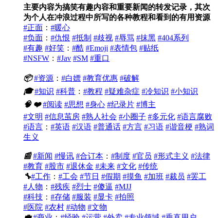
主要内容为搞笑有趣内容和重要新闻的转发记录，其次
为个人在冲浪过程中所写的各种教程和看到的有用资源
#正面
：
#暖心
#负面
：
#仇恨
#抵制
#歧视
#辱骂
#抹黑
#404系列
#有趣
#好笑
：
#酷
#Emoji
#表情包
#贴纸
#NSFW
：
#Jav
#SM
#重口
📦
#资源
：
#白嫖
#教育优惠
#破解
🎓
#知识
#科普
：
#教程
#疑难杂症
#冷知识
#小知识
🧠
❤️
#阅读
#思想
#身心
#纪录片
#博主
#文明
#信息茧房
#熟人社会
#小圈子
#多元化
#语言腐败
#语言
：
#英语
#汉语
#普通话
#方言
#习语
#谐音梗
#熟词
生义
📰
#新闻
#慢讯
#合订本
：
#制度
#官员
#形式主义
#法律
#教育
#股市
#退休金
#未来
#文化
#传统
🔧
#工作
：
#工会
#节日
#假期
#摸鱼
#加班
#裁员
#罢工
#人物
：
#残疾
#烈士
#傻逼
#MJJ
#科技
：
#存储
#服装
#显卡
#拍照
#医院
#农村
#动物
#文物
💼
#商业
：
#经验
#运营
#外卖
#专业领域
#垂直用户