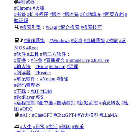
🌐
#浏览器
：
#Chrome
#火狐
#书签
#扩展程序
#脚本
#脚本猫
#自动填充
#网页存档
#
验证码
🔍
#搜索引擎
：
#Kagi
#聚合搜索
#搜索技巧
💻
📱
#操作系统
：
#Windows
#安卓
#自研系统
#鸿蒙
#蓝
河OS
#Root
#软件
#工具
#第三方软件
：
#直播
：
#斗鱼
#直播聚合
#SimpleLive
#JustLive
#输入法
：
#Rime
#Gboard
#词库
#阅读器
：
#Reader
#笔记软件
：
#Notion
#语雀
#密码管理器
#下载
：
#BT
#IDM
#PotPlayer
#PS
#远程控制
#画中画
#自动签到
#新帖监控
#消息转发
#绘
图
#ORC
🤖
#AI
：
#ChatGPT
#ChatGPT4
#Yi大模型
#LLaMA
🌅
#人生
#日常
#生活
#休闲
#娱乐