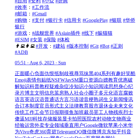
#自用
#安利
#小众
#折腾
#效率
：
#工作流
#邮箱
：
#Gmail
#购物
：
#支付
#银行卡
#信用卡
#GooglePlay
#银联
#华侨
银行
#游戏
：
#战舰世界
#Aslain插件
#线下
#躲猫猫
#ESIM
#女装
#保险
#体检
👨‍💻
👩‍💻
#开发
：
#建站
#版本控制
#Git
#Bot
#正则
#ADB
05:51 · Aug 6, 2023 · Sun
正面
暖心
负面
仇恨
抵制
歧视
辱骂
抹黑
404系列
有趣
好笑
酷
Emoji
表情包
贴纸
NSFW
Jav
SM
重口
资源
白嫖
教育优惠
破
解
知识
科普
教程
疑难杂症
冷知识
小知识
阅读
思想
身心
纪
录片
博主
文明
信息茧房
熟人社会
小圈子
多元化
语言腐败
语言
英语
汉语
普通话
方言
习语
谐音梗
熟词生义
新闻
慢讯
合订本
制度
官员
形式主义
法律
教育
股市
退休金
未来
文化
传统
工作
工会
节日
假期
摸鱼
加班
裁员
罢工
人物
残疾
烈士
傻逼
MJJ
科技
存储
服装
显卡
拍照
医院
农村
动物
文物
商业
经验
运营
外卖
专业领域
垂直用户
Google
微软
苹果
小米
华
为
Vivo
奇虎360
育碧
Telegram
QQ
微信
微博
京东
知乎
抖音