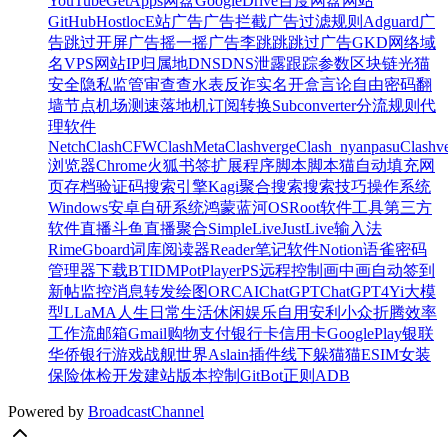
YouTube
GetApps
网盘
GoogleDrive
百度网盘
网站
GitHub
Hostloc
E站
广告
广告拦截
广告过滤规则
Adguard
广
告跳过
开屏广告
摇一摇广告
李跳跳
跳过广告
GKD
网络
域
名
VPS
网站
IP
归属地
DNS
DNS泄露
跟踪参数
区块链
光猫
安全
隐私
监管
审查
查水表
反诈
实名
开盒
言论自由
密码
翻
墙
节点
机场
测速
落地机
订阅转换
Subconverter
分流规则
代
理软件
Netch
Clash
CFW
ClashMeta
Clashverge
Clash_nyanpasu
Clashv
浏览器
Chrome
火狐
书签
扩展程序
脚本
脚本猫
自动填充
网
页存档
验证码
搜索引擎
Kagi
聚合搜索
搜索技巧
操作系统
Windows
安卓
自研系统
鸿蒙
蓝河OS
Root
软件
工具
第三方
软件
直播
斗鱼
直播聚合
SimpleLive
JustLive
输入法
Rime
Gboard
词库
阅读器
Reader
笔记软件
Notion
语雀
密码
管理器
下载
BT
IDM
PotPlayer
PS
远程控制
画中画
自动签到
新帖监控
消息转发
绘图
ORC
AI
ChatGPT
ChatGPT4
Yi大模
型
LLaMA
人生
日常
生活
休闲
娱乐
自用
安利
小众
折腾
效率
工作流
邮箱
Gmail
购物
支付
银行卡
信用卡
GooglePlay
银联
华侨银行
游戏
战舰世界
Aslain插件
线下
躲猫猫
ESIM
女装
保险
体检
开发
建站
版本控制
Git
Bot
正则
ADB
Powered by
BroadcastChannel