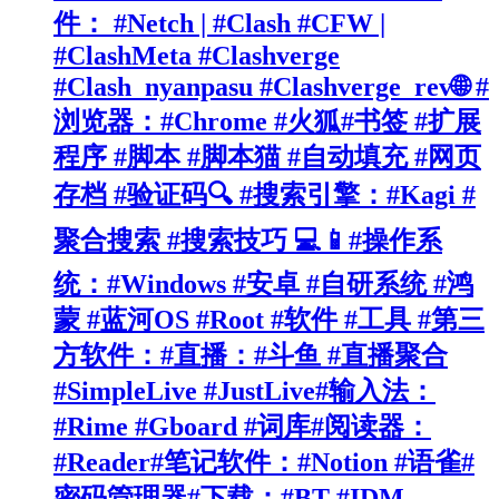
件： #Netch | #Clash #CFW |
#ClashMeta #Clashverge
#Clash_nyanpasu #Clashverge_rev🌐 #
浏览器：#Chrome #火狐#书签 #扩展
程序 #脚本 #脚本猫 #自动填充 #网页
存档 #验证码🔍 #搜索引擎：#Kagi #
聚合搜索 #搜索技巧 💻📱#操作系
统：#Windows #安卓 #自研系统 #鸿
蒙 #蓝河OS #Root #软件 #工具 #第三
方软件：#直播：#斗鱼 #直播聚合
#SimpleLive #JustLive#输入法：
#Rime #Gboard #词库#阅读器：
#Reader#笔记软件：#Notion #语雀#
密码管理器#下载：#BT #IDM