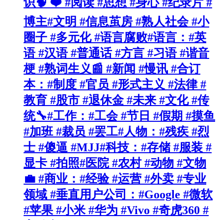
识🧠 ❤️ #阅读 #思想 #身心 #纪录片 #
博主#文明 #信息茧房 #熟人社会 #小
圈子 #多元化 #语言腐败#语言：#英
语 #汉语 #普通话 #方言 #习语 #谐音
梗 #熟词生义📰 #新闻 #慢讯 #合订
本：#制度 #官员 #形式主义 #法律 #
教育 #股市 #退休金 #未来 #文化 #传
统🔧#工作：#工会 #节日 #假期 #摸鱼
#加班 #裁员 #罢工#人物：#残疾 #烈
士 #傻逼 #MJJ#科技：#存储 #服装 #
显卡 #拍照#医院 #农村 #动物 #文物
💼 #商业：#经验 #运营 #外卖 #专业
领域 #垂直用户公司：#Google #微软
#苹果 #小米 #华为 #Vivo #奇虎360 #