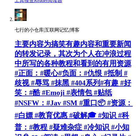
工具
摸鱼
Reader
阅读器
七行的小仓库|互联网记忆|博客
主要内容为搞笑有趣内容和重要新闻
的转发记录，其次为个人在冲浪过程
中所写的各种教程和看到的有用资源
#正面：#暖心#负面：#仇恨 #抵制 #
歧视 #辱骂 #抹黑 #404系列#有趣 #好
笑：#酷 #Emoji #表情包 #贴纸
#NSFW：#Jav #SM #重口📦 #资源：
#白嫖 #教育优惠 #破解🎓 #知识 #科
普：#教程 #疑难杂症 #冷知识 #小知