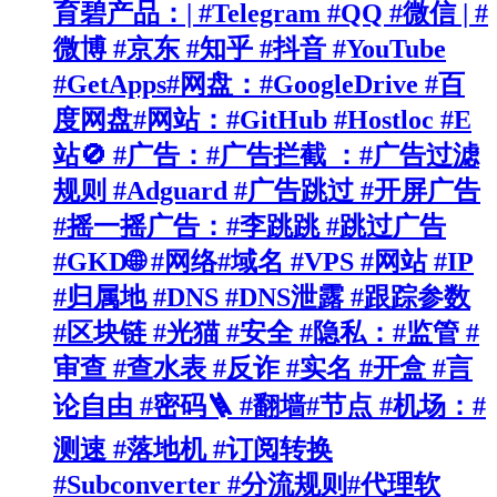
育碧产品：| #Telegram #QQ #微信 | #
微博 #京东 #知乎 #抖音 #YouTube
#GetApps#网盘：#GoogleDrive #百
度网盘#网站：#GitHub #Hostloc #E
站🚫 #广告：#广告拦截 ：#广告过滤
规则 #Adguard #广告跳过 #开屏广告
#摇一摇广告：#李跳跳 #跳过广告
#GKD🌐 #网络#域名 #VPS #网站 #IP
#归属地 #DNS #DNS泄露 #跟踪参数
#区块链 #光猫 #安全 #隐私：#监管 #
审查 #查水表 #反诈 #实名 #开盒 #言
论自由 #密码🪜 #翻墙#节点 #机场：#
测速 #落地机 #订阅转换
#Subconverter #分流规则#代理软