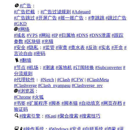
🚫
#广告
：
#广告拦截
：
#广告过滤规则
#Adguard
#广告跳过
#开屏广告
#摇一摇广告
：
#李跳跳
#跳过广告
#GKD
🌐
#网络
#域名
#VPS
#网站
#IP
#归属地
#DNS
#DNS泄露
#跟踪
参数
#区块链
#光猫
#安全
#隐私
：
#监管
#审查
#查水表
#反诈
#实名
#开盒
#
言论自由
#密码
🪜
#翻墙
#节点
#机场
：
#测速
#落地机
#订阅转换
#Subconverter
#
分流规则
#代理软件
：
#Netch
|
#Clash
#CFW
|
#ClashMeta
#Clashverge
#Clash_nyanpasu
#Clashverge_rev
🌐
#浏览器
：
#Chrome
#火狐
#书签
#扩展程序
#脚本
#脚本猫
#自动填充
#网页存档
#
验证码
🔍
#搜索引擎
：
#Kagi
#聚合搜索
#搜索技巧
💻
📱
#操作系统
：
#Windows
#安卓
#自研系统
#鸿蒙
#蓝