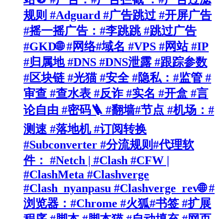
规则 #Adguard #广告跳过 #开屏广告
#摇一摇广告：#李跳跳 #跳过广告
#GKD🌐 #网络#域名 #VPS #网站 #IP
#归属地 #DNS #DNS泄露 #跟踪参数
#区块链 #光猫 #安全 #隐私：#监管 #
审查 #查水表 #反诈 #实名 #开盒 #言
论自由 #密码🪜 #翻墙#节点 #机场：#
测速 #落地机 #订阅转换
#Subconverter #分流规则#代理软
件： #Netch | #Clash #CFW |
#ClashMeta #Clashverge
#Clash_nyanpasu #Clashverge_rev🌐 #
浏览器：#Chrome #火狐#书签 #扩展