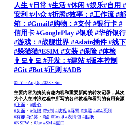
人生 #日常 #生活 #休闲 #娱乐#自用 #
安利 #小众 #折腾#效率：#工作流 #邮
箱：#Gmail#购物：#支付 #银行卡 #
信用卡 #GooglePlay #银联 #华侨银行
#游戏：#战舰世界 #Aslain插件 #线下
#躲猫猫#ESIM #女装 #保险 #体检
👨‍💻👩‍💻 #开发：#建站 #版本控制
#Git #Bot #正则 #ADB
05:51 · Aug 6, 2023 · Sun
主要内容为搞笑有趣内容和重要新闻的转发记录，其次
为个人在冲浪过程中所写的各种教程和看到的有用资源
#正面
：
#暖心
#负面
：
#仇恨
#抵制
#歧视
#辱骂
#抹黑
#404系列
#有趣
#好笑
：
#酷
#Emoji
#表情包
#贴纸
#NSFW
：
#Jav
#SM
#重口