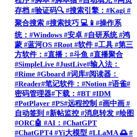
程序 #脚本 #脚本猫 #自动填充 #网页
存档 #验证码🔍 #搜索引擎：#Kagi #
聚合搜索 #搜索技巧 💻📱#操作系
统：#Windows #安卓 #自研系统 #鸿
蒙 #蓝河OS #Root #软件 #工具 #第三
方软件：#直播：#斗鱼 #直播聚合
#SimpleLive #JustLive#输入法：
#Rime #Gboard #词库#阅读器：
#Reader#笔记软件：#Notion #语雀#
密码管理器#下载：#BT #IDM
#PotPlayer #PS#远程控制 #画中画 #
自动签到 #新帖监控 #消息转发 #绘图
#ORC🤖 #AI：#ChatGPT
#ChatGPT4 #Yi大模型 #LLaMA 🌅 #