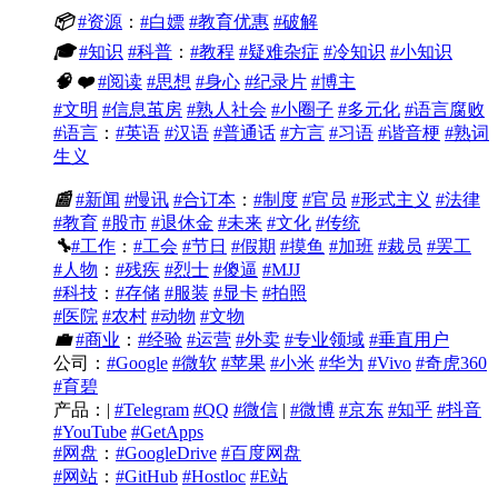
📦
#资源
：
#白嫖
#教育优惠
#破解
🎓
#知识
#科普
：
#教程
#疑难杂症
#冷知识
#小知识
🧠
❤️
#阅读
#思想
#身心
#纪录片
#博主
#文明
#信息茧房
#熟人社会
#小圈子
#多元化
#语言腐败
#语言
：
#英语
#汉语
#普通话
#方言
#习语
#谐音梗
#熟词
生义
📰
#新闻
#慢讯
#合订本
：
#制度
#官员
#形式主义
#法律
#教育
#股市
#退休金
#未来
#文化
#传统
🔧
#工作
：
#工会
#节日
#假期
#摸鱼
#加班
#裁员
#罢工
#人物
：
#残疾
#烈士
#傻逼
#MJJ
#科技
：
#存储
#服装
#显卡
#拍照
#医院
#农村
#动物
#文物
💼
#商业
：
#经验
#运营
#外卖
#专业领域
#垂直用户
公司：
#Google
#微软
#苹果
#小米
#华为
#Vivo
#奇虎360
#育碧
产品：|
#Telegram
#QQ
#微信
|
#微博
#京东
#知乎
#抖音
#YouTube
#GetApps
#网盘
：
#GoogleDrive
#百度网盘
#网站
：
#GitHub
#Hostloc
#E站