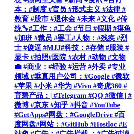
本：#制度 #官员 #形式主义 #法律 #
教育 #股市 #退休金 #未来 #文化 #传
统🔧#工作：#工会 #节日 #假期 #摸鱼
#加班 #裁员 #罢工#人物：#残疾 #烈
士 #傻逼 #MJJ#科技：#存储 #服装 #
显卡 #拍照#医院 #农村 #动物 #文物
💼 #商业：#经验 #运营 #外卖 #专业
领域 #垂直用户公司：#Google #微软
#苹果 #小米 #华为 #Vivo #奇虎360 #
育碧产品：| #Telegram #QQ #微信 | #
微博 #京东 #知乎 #抖音 #YouTube
#GetApps#网盘：#GoogleDrive #百
度网盘#网站：#GitHub #Hostloc #E
站🚫 #广告：#广告拦截 ：#广告过滤