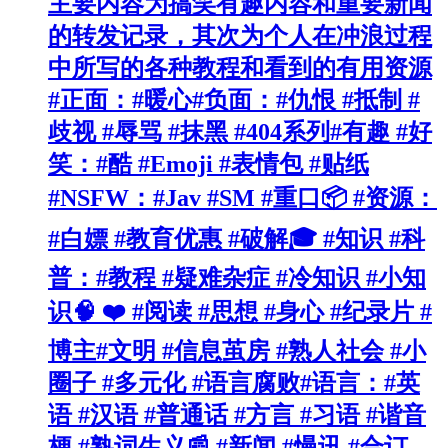
主要内容为搞笑有趣内容和重要新闻
的转发记录，其次为个人在冲浪过程
中所写的各种教程和看到的有用资源
#正面：#暖心#负面：#仇恨 #抵制 #
歧视 #辱骂 #抹黑 #404系列#有趣 #好
笑：#酷 #Emoji #表情包 #贴纸
#NSFW：#Jav #SM #重口📦 #资源：
#白嫖 #教育优惠 #破解🎓 #知识 #科
普：#教程 #疑难杂症 #冷知识 #小知
识🧠 ❤️ #阅读 #思想 #身心 #纪录片 #
博主#文明 #信息茧房 #熟人社会 #小
圈子 #多元化 #语言腐败#语言：#英
语 #汉语 #普通话 #方言 #习语 #谐音
梗 #熟词生义📰 #新闻 #慢讯 #合订