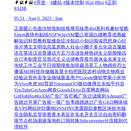
👨‍💻
👩‍💻
#开发
：
#建站
#版本控制
#Git
#Bot
#正则
#ADB
05:51 · Aug 6, 2023 · Sun
正面
暖心
负面
仇恨
抵制
歧视
辱骂
抹黑
404系列
有趣
好笑
酷
Emoji
表情包
贴纸
NSFW
Jav
SM
重口
资源
白嫖
教育优惠
破
解
知识
科普
教程
疑难杂症
冷知识
小知识
阅读
思想
身心
纪
录片
博主
文明
信息茧房
熟人社会
小圈子
多元化
语言腐败
语言
英语
汉语
普通话
方言
习语
谐音梗
熟词生义
新闻
慢讯
合订本
制度
官员
形式主义
法律
教育
股市
退休金
未来
文化
传统
工作
工会
节日
假期
摸鱼
加班
裁员
罢工
人物
残疾
烈士
傻逼
MJJ
科技
存储
服装
显卡
拍照
医院
农村
动物
文物
商业
经验
运营
外卖
专业领域
垂直用户
Google
微软
苹果
小米
华
为
Vivo
奇虎360
育碧
Telegram
QQ
微信
微博
京东
知乎
抖音
YouTube
GetApps
网盘
GoogleDrive
百度网盘
网站
GitHub
Hostloc
E站
广告
广告拦截
广告过滤规则
Adguard
广
告跳过
开屏广告
摇一摇广告
李跳跳
跳过广告
GKD
网络
域
名
VPS
网站
IP
归属地
DNS
DNS泄露
跟踪参数
区块链
光猫
安全
隐私
监管
审查
查水表
反诈
实名
开盒
言论自由
密码
翻
墙
节点
机场
测速
落地机
订阅转换
Subconverter
分流规则
代
理软件