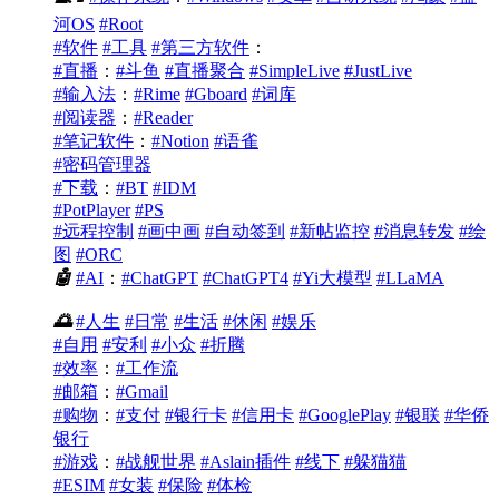
河OS
#Root
#软件
#工具
#第三方软件
：
#直播
：
#斗鱼
#直播聚合
#SimpleLive
#JustLive
#输入法
：
#Rime
#Gboard
#词库
#阅读器
：
#Reader
#笔记软件
：
#Notion
#语雀
#密码管理器
#下载
：
#BT
#IDM
#PotPlayer
#PS
#远程控制
#画中画
#自动签到
#新帖监控
#消息转发
#绘
图
#ORC
🤖
#AI
：
#ChatGPT
#ChatGPT4
#Yi大模型
#LLaMA
🌅
#人生
#日常
#生活
#休闲
#娱乐
#自用
#安利
#小众
#折腾
#效率
：
#工作流
#邮箱
：
#Gmail
#购物
：
#支付
#银行卡
#信用卡
#GooglePlay
#银联
#华侨
银行
#游戏
：
#战舰世界
#Aslain插件
#线下
#躲猫猫
#ESIM
#女装
#保险
#体检