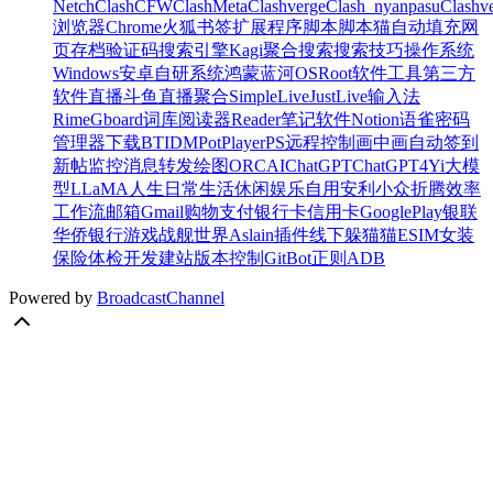
Netch
Clash
CFW
ClashMeta
Clashverge
Clash_nyanpasu
Clashv
浏览器
Chrome
火狐
书签
扩展程序
脚本
脚本猫
自动填充
网
页存档
验证码
搜索引擎
Kagi
聚合搜索
搜索技巧
操作系统
Windows
安卓
自研系统
鸿蒙
蓝河OS
Root
软件
工具
第三方
软件
直播
斗鱼
直播聚合
SimpleLive
JustLive
输入法
Rime
Gboard
词库
阅读器
Reader
笔记软件
Notion
语雀
密码
管理器
下载
BT
IDM
PotPlayer
PS
远程控制
画中画
自动签到
新帖监控
消息转发
绘图
ORC
AI
ChatGPT
ChatGPT4
Yi大模
型
LLaMA
人生
日常
生活
休闲
娱乐
自用
安利
小众
折腾
效率
工作流
邮箱
Gmail
购物
支付
银行卡
信用卡
GooglePlay
银联
华侨银行
游戏
战舰世界
Aslain插件
线下
躲猫猫
ESIM
女装
保险
体检
开发
建站
版本控制
Git
Bot
正则
ADB
Powered by
BroadcastChannel