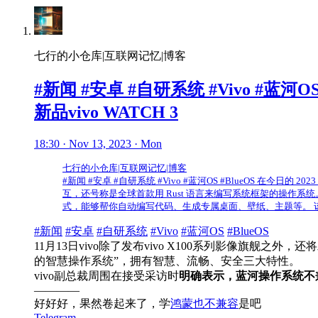
七行的小仓库|互联网记忆|博客
#新闻 #安卓 #自研系统 #Vivo #蓝河
新品vivo WATCH 3
18:30 · Nov 13, 2023 · Mon
七行的小仓库|互联网记忆|博客
#新闻 #安卓 #自研系统 #Vivo #蓝河OS #BlueOS 在今
互，还号称是全球首款用 Rust 语言来编写系统框架的操作
式，能够帮你自动编写代码、生成专属桌面、壁纸、主题等。 
#新闻
#安卓
#自研系统
#Vivo
#蓝河OS
#BlueOS
11月13日vivo除了发布vivo X100系列影像旗舰之外
的智慧操作系统”，拥有智慧、流畅、安全三大特性。
vivo副总裁周围在接受采访时
明确表示，蓝河操作系统不
————
好好好，果然卷起来了，学
鸿蒙也不兼容
是吧
Telegram