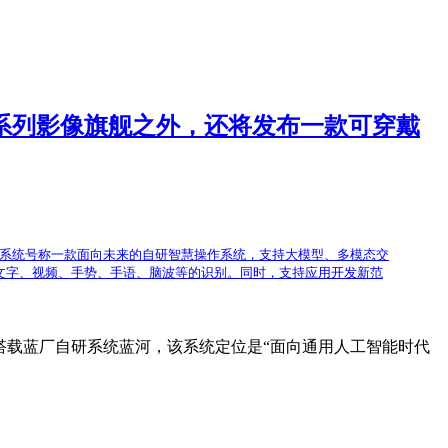
vo X100系列影像旗舰之外，还将发布一款可穿戴
ivo 自研蓝河操作系统号称一款面向未来的自研智慧操作系统，支持大模型、多模态交
、文字、视频、手势、手语、脑波等的识别。同时，支持应用开发新范
CH 3首发搭载蓝厂自研系统蓝河，该系统定位是“面向通用人工智能时代