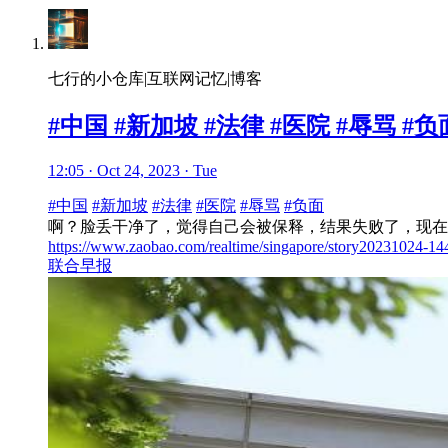
七行的小仓库|互联网记忆|博客
#中国 #新加坡 #法律 #医院 #
12:05 · Oct 24, 2023 · Tue
#中国
#新加坡
#法律
#医院
#辱骂
#负面
啊？脸丢干净了，觉得自己会被保释，结果失败了，现在
https://www.zaobao.com/realtime/singapore/story20231024-1
联合早报