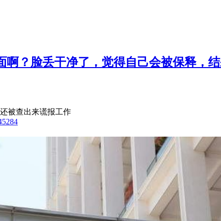
辱骂 #负面啊？脸丢干净了，觉得自己会被保
还被查出来谎报工作
445284