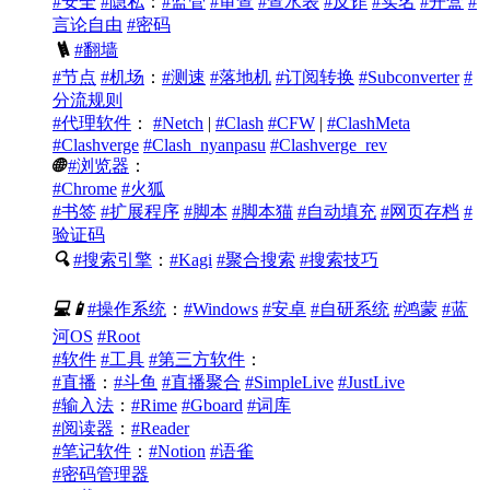
#安全
#隐私
：
#监管
#审查
#查水表
#反诈
#实名
#开盒
#
言论自由
#密码
🪜
#翻墙
#节点
#机场
：
#测速
#落地机
#订阅转换
#Subconverter
#
分流规则
#代理软件
：
#Netch
|
#Clash
#CFW
|
#ClashMeta
#Clashverge
#Clash_nyanpasu
#Clashverge_rev
🌐
#浏览器
：
#Chrome
#火狐
#书签
#扩展程序
#脚本
#脚本猫
#自动填充
#网页存档
#
验证码
🔍
#搜索引擎
：
#Kagi
#聚合搜索
#搜索技巧
💻
📱
#操作系统
：
#Windows
#安卓
#自研系统
#鸿蒙
#蓝
河OS
#Root
#软件
#工具
#第三方软件
：
#直播
：
#斗鱼
#直播聚合
#SimpleLive
#JustLive
#输入法
：
#Rime
#Gboard
#词库
#阅读器
：
#Reader
#笔记软件
：
#Notion
#语雀
#密码管理器