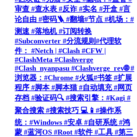
审查 #查水表 #反诈 #实名 #开盒 #言
论自由 #密码🪜 #翻墙#节点 #机场：#
测速 #落地机 #订阅转换
#Subconverter #分流规则#代理软
件： #Netch | #Clash #CFW |
#ClashMeta #Clashverge
#Clash_nyanpasu #Clashverge_rev🌐 #
浏览器：#Chrome #火狐#书签 #扩展
程序 #脚本 #脚本猫 #自动填充 #网页
存档 #验证码🔍 #搜索引擎：#Kagi #
聚合搜索 #搜索技巧 💻📱#操作系
统：#Windows #安卓 #自研系统 #鸿
蒙 #蓝河OS #Root #软件 #工具 #第三