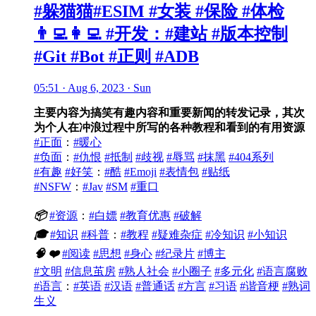
#躲猫猫#ESIM #女装 #保险 #体检
👨‍💻👩‍💻 #开发：#建站 #版本控制
#Git #Bot #正则 #ADB
05:51 · Aug 6, 2023 · Sun
主要内容为搞笑有趣内容和重要新闻的转发记录，其次
为个人在冲浪过程中所写的各种教程和看到的有用资源
#正面
：
#暖心
#负面
：
#仇恨
#抵制
#歧视
#辱骂
#抹黑
#404系列
#有趣
#好笑
：
#酷
#Emoji
#表情包
#贴纸
#NSFW
：
#Jav
#SM
#重口
📦
#资源
：
#白嫖
#教育优惠
#破解
🎓
#知识
#科普
：
#教程
#疑难杂症
#冷知识
#小知识
🧠
❤️
#阅读
#思想
#身心
#纪录片
#博主
#文明
#信息茧房
#熟人社会
#小圈子
#多元化
#语言腐败
#语言
：
#英语
#汉语
#普通话
#方言
#习语
#谐音梗
#熟词
生义