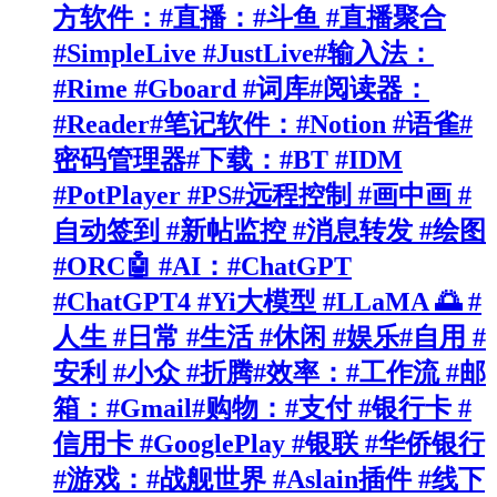
方软件：#直播：#斗鱼 #直播聚合
#SimpleLive #JustLive#输入法：
#Rime #Gboard #词库#阅读器：
#Reader#笔记软件：#Notion #语雀#
密码管理器#下载：#BT #IDM
#PotPlayer #PS#远程控制 #画中画 #
自动签到 #新帖监控 #消息转发 #绘图
#ORC🤖 #AI：#ChatGPT
#ChatGPT4 #Yi大模型 #LLaMA 🌅 #
人生 #日常 #生活 #休闲 #娱乐#自用 #
安利 #小众 #折腾#效率：#工作流 #邮
箱：#Gmail#购物：#支付 #银行卡 #
信用卡 #GooglePlay #银联 #华侨银行
#游戏：#战舰世界 #Aslain插件 #线下