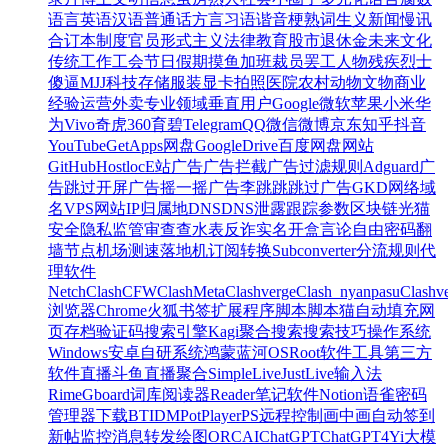
语言
英语
汉语
普通话
方言
习语
谐音梗
熟词生义
新闻
慢讯
合订本
制度
官员
形式主义
法律
教育
股市
退休金
未来
文化
传统
工作
工会
节日
假期
摸鱼
加班
裁员
罢工
人物
残疾
烈士
傻逼
MJJ
科技
存储
服装
显卡
拍照
医院
农村
动物
文物
商业
经验
运营
外卖
专业领域
垂直用户
Google
微软
苹果
小米
华
为
Vivo
奇虎360
育碧
Telegram
QQ
微信
微博
京东
知乎
抖音
YouTube
GetApps
网盘
GoogleDrive
百度网盘
网站
GitHub
Hostloc
E站
广告
广告拦截
广告过滤规则
Adguard
广
告跳过
开屏广告
摇一摇广告
李跳跳
跳过广告
GKD
网络
域
名
VPS
网站
IP
归属地
DNS
DNS泄露
跟踪参数
区块链
光猫
安全
隐私
监管
审查
查水表
反诈
实名
开盒
言论自由
密码
翻
墙
节点
机场
测速
落地机
订阅转换
Subconverter
分流规则
代
理软件
Netch
Clash
CFW
ClashMeta
Clashverge
Clash_nyanpasu
Clashv
浏览器
Chrome
火狐
书签
扩展程序
脚本
脚本猫
自动填充
网
页存档
验证码
搜索引擎
Kagi
聚合搜索
搜索技巧
操作系统
Windows
安卓
自研系统
鸿蒙
蓝河OS
Root
软件
工具
第三方
软件
直播
斗鱼
直播聚合
SimpleLive
JustLive
输入法
Rime
Gboard
词库
阅读器
Reader
笔记软件
Notion
语雀
密码
管理器
下载
BT
IDM
PotPlayer
PS
远程控制
画中画
自动签到
新帖监控
消息转发
绘图
ORC
AI
ChatGPT
ChatGPT4
Yi大模