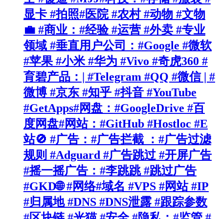
显卡 #拍照#医院 #农村 #动物 #文物
💼 #商业：#经验 #运营 #外卖 #专业
领域 #垂直用户公司：#Google #微软
#苹果 #小米 #华为 #Vivo #奇虎360 #
育碧产品：| #Telegram #QQ #微信 | #
微博 #京东 #知乎 #抖音 #YouTube
#GetApps#网盘：#GoogleDrive #百
度网盘#网站：#GitHub #Hostloc #E
站🚫 #广告：#广告拦截 ：#广告过滤
规则 #Adguard #广告跳过 #开屏广告
#摇一摇广告：#李跳跳 #跳过广告
#GKD🌐 #网络#域名 #VPS #网站 #IP
#归属地 #DNS #DNS泄露 #跟踪参数
#区块链 #光猫 #安全 #隐私：#监管 #