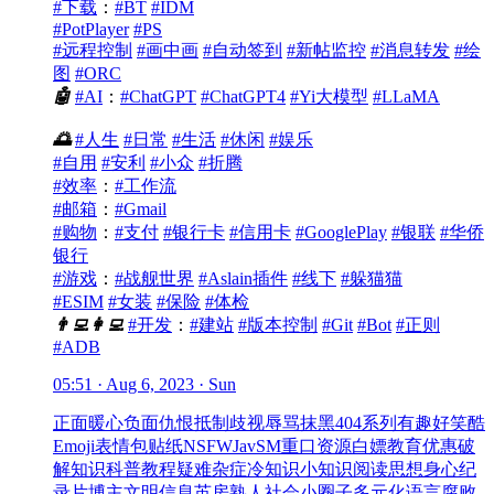
#下载
：
#BT
#IDM
#PotPlayer
#PS
#远程控制
#画中画
#自动签到
#新帖监控
#消息转发
#绘
图
#ORC
🤖
#AI
：
#ChatGPT
#ChatGPT4
#Yi大模型
#LLaMA
🌅
#人生
#日常
#生活
#休闲
#娱乐
#自用
#安利
#小众
#折腾
#效率
：
#工作流
#邮箱
：
#Gmail
#购物
：
#支付
#银行卡
#信用卡
#GooglePlay
#银联
#华侨
银行
#游戏
：
#战舰世界
#Aslain插件
#线下
#躲猫猫
#ESIM
#女装
#保险
#体检
👨‍💻
👩‍💻
#开发
：
#建站
#版本控制
#Git
#Bot
#正则
#ADB
05:51 · Aug 6, 2023 · Sun
正面
暖心
负面
仇恨
抵制
歧视
辱骂
抹黑
404系列
有趣
好笑
酷
Emoji
表情包
贴纸
NSFW
Jav
SM
重口
资源
白嫖
教育优惠
破
解
知识
科普
教程
疑难杂症
冷知识
小知识
阅读
思想
身心
纪
录片
博主
文明
信息茧房
熟人社会
小圈子
多元化
语言腐败