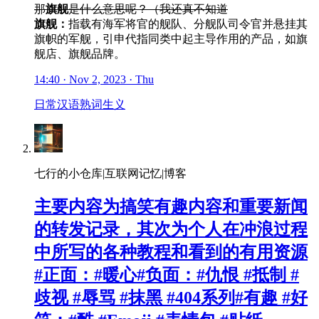
那
旗舰
是什么意思呢？（我还真不知道
旗舰：
指载有海军将官的舰队、分舰队司令官并悬挂其
旗帜的军舰，引申代指同类中起主导作用的产品，如旗
舰店、旗舰品牌。
14:40 · Nov 2, 2023 · Thu
日常
汉语
熟词生义
七行的小仓库|互联网记忆|博客
主要内容为搞笑有趣内容和重要新闻
的转发记录，其次为个人在冲浪过程
中所写的各种教程和看到的有用资源
#正面：#暖心#负面：#仇恨 #抵制 #
歧视 #辱骂 #抹黑 #404系列#有趣 #好