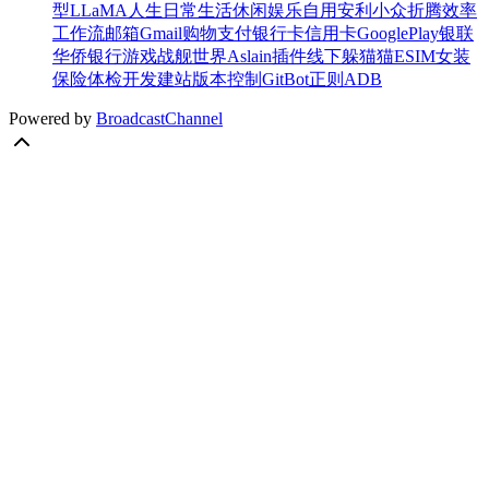
型
LLaMA
人生
日常
生活
休闲
娱乐
自用
安利
小众
折腾
效率
工作流
邮箱
Gmail
购物
支付
银行卡
信用卡
GooglePlay
银联
华侨银行
游戏
战舰世界
Aslain插件
线下
躲猫猫
ESIM
女装
保险
体检
开发
建站
版本控制
Git
Bot
正则
ADB
Powered by
BroadcastChannel