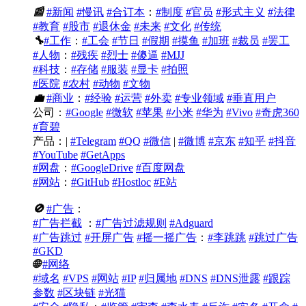
📰
#新闻
#慢讯
#合订本
：
#制度
#官员
#形式主义
#法律
#教育
#股市
#退休金
#未来
#文化
#传统
🔧
#工作
：
#工会
#节日
#假期
#摸鱼
#加班
#裁员
#罢工
#人物
：
#残疾
#烈士
#傻逼
#MJJ
#科技
：
#存储
#服装
#显卡
#拍照
#医院
#农村
#动物
#文物
💼
#商业
：
#经验
#运营
#外卖
#专业领域
#垂直用户
公司：
#Google
#微软
#苹果
#小米
#华为
#Vivo
#奇虎360
#育碧
产品：|
#Telegram
#QQ
#微信
|
#微博
#京东
#知乎
#抖音
#YouTube
#GetApps
#网盘
：
#GoogleDrive
#百度网盘
#网站
：
#GitHub
#Hostloc
#E站
🚫
#广告
：
#广告拦截
：
#广告过滤规则
#Adguard
#广告跳过
#开屏广告
#摇一摇广告
：
#李跳跳
#跳过广告
#GKD
🌐
#网络
#域名
#VPS
#网站
#IP
#归属地
#DNS
#DNS泄露
#跟踪
参数
#区块链
#光猫