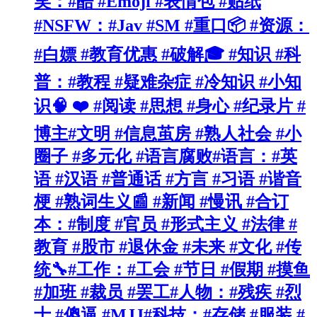
笑：#酷 #Emoji #表情包 #贴纸
#NSFW：#Jav #SM #重口📦 #资源：
#白嫖 #教育优惠 #破解🎓 #知识 #科
普：#教程 #疑难杂症 #冷知识 #小知
识🧠 ❤️ #阅读 #思想 #身心 #纪录片 #
博主#文明 #信息茧房 #熟人社会 #小
圈子 #多元化 #语言腐败#语言：#英
语 #汉语 #普通话 #方言 #习语 #谐音
梗 #熟词生义📰 #新闻 #慢讯 #合订
本：#制度 #官员 #形式主义 #法律 #
教育 #股市 #退休金 #未来 #文化 #传
统🔧#工作：#工会 #节日 #假期 #摸鱼
#加班 #裁员 #罢工#人物：#残疾 #烈
士 #傻逼 #MJJ#科技：#存储 #服装 #