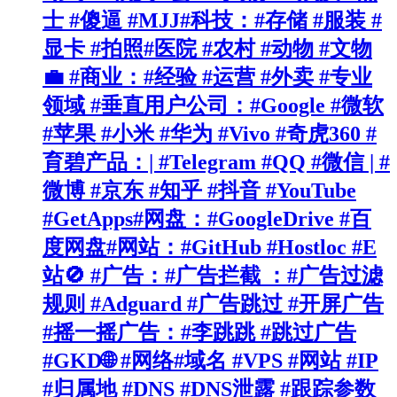
士 #傻逼 #MJJ#科技：#存储 #服装 #
显卡 #拍照#医院 #农村 #动物 #文物
💼 #商业：#经验 #运营 #外卖 #专业
领域 #垂直用户公司：#Google #微软
#苹果 #小米 #华为 #Vivo #奇虎360 #
育碧产品：| #Telegram #QQ #微信 | #
微博 #京东 #知乎 #抖音 #YouTube
#GetApps#网盘：#GoogleDrive #百
度网盘#网站：#GitHub #Hostloc #E
站🚫 #广告：#广告拦截 ：#广告过滤
规则 #Adguard #广告跳过 #开屏广告
#摇一摇广告：#李跳跳 #跳过广告
#GKD🌐 #网络#域名 #VPS #网站 #IP
#归属地 #DNS #DNS泄露 #跟踪参数