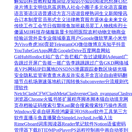
解
知识
科普
教程
疑难杂症
冷知识
小知识
阅读
思想
身心
纪
录片
博主
文明
信息茧房
熟人社会
小圈子
多元化
语言腐败
语言
英语
汉语
普通话
方言
习语
谐音梗
熟词生义
新闻
慢讯
合订本
制度
官员
形式主义
法律
教育
股市
退休金
未来
文化
传统
工作
工会
节日
假期
摸鱼
加班
裁员
罢工
人物
残疾
烈士
傻逼
MJJ
科技
存储
服装
显卡
拍照
医院
农村
动物
文物
商业
经验
运营
外卖
专业领域
垂直用户
Google
微软
苹果
小米
华
为
Vivo
奇虎360
育碧
Telegram
QQ
微信
微博
京东
知乎
抖音
YouTube
GetApps
网盘
GoogleDrive
百度网盘
网站
GitHub
Hostloc
E站
广告
广告拦截
广告过滤规则
Adguard
广
告跳过
开屏广告
摇一摇广告
李跳跳
跳过广告
GKD
网络
域
名
VPS
网站
IP
归属地
DNS
DNS泄露
跟踪参数
区块链
光猫
安全
隐私
监管
审查
查水表
反诈
实名
开盒
言论自由
密码
翻
墙
节点
机场
测速
落地机
订阅转换
Subconverter
分流规则
代
理软件
Netch
Clash
CFW
ClashMeta
Clashverge
Clash_nyanpasu
Clashv
浏览器
Chrome
火狐
书签
扩展程序
脚本
脚本猫
自动填充
网
页存档
验证码
搜索引擎
Kagi
聚合搜索
搜索技巧
操作系统
Windows
安卓
自研系统
鸿蒙
蓝河OS
Root
软件
工具
第三方
软件
直播
斗鱼
直播聚合
SimpleLive
JustLive
输入法
Rime
Gboard
词库
阅读器
Reader
笔记软件
Notion
语雀
密码
管理器
下载
BT
IDM
PotPlayer
PS
远程控制
画中画
自动签到