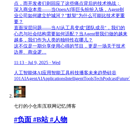
点，而开发者们则回应了这些痛点背后的技术挑战；
深入商业本质——当OpenAI等巨头纷纷入场，Agent创
业公司如何建立护城河？"默契"为什么可能比技术更重
要？
直面深层问题——当AI从工具变成"团队成员"，我们的
心态与社会结构需要如何适配？当Agent替我们做的越来
越多，我们作为人类的独特性在哪儿？
这不仅是一期分享使用心得的节目，更是一场关于技术
边界、商业逻…
11:13 · Jul 9, 2025 · Wed
人工智能体
AI应用
智能工具
科技播客
未来趋势
硅谷
101
AIAgent
AIApplications
IntelligentTools
TechPodcast
Future
七行的小仓库|互联网记忆|博客
#负面 #B站 #人物