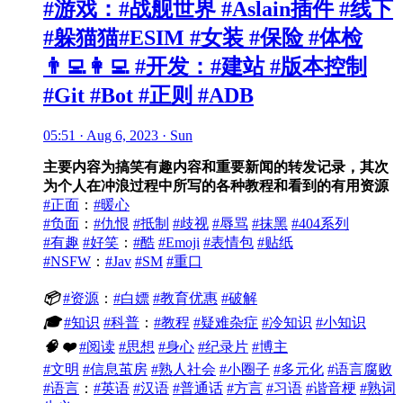
#游戏：#战舰世界 #Aslain插件 #线下
#躲猫猫#ESIM #女装 #保险 #体检
👨‍💻👩‍💻 #开发：#建站 #版本控制
#Git #Bot #正则 #ADB
05:51 · Aug 6, 2023 · Sun
主要内容为搞笑有趣内容和重要新闻的转发记录，其次
为个人在冲浪过程中所写的各种教程和看到的有用资源
#正面
：
#暖心
#负面
：
#仇恨
#抵制
#歧视
#辱骂
#抹黑
#404系列
#有趣
#好笑
：
#酷
#Emoji
#表情包
#贴纸
#NSFW
：
#Jav
#SM
#重口
📦
#资源
：
#白嫖
#教育优惠
#破解
🎓
#知识
#科普
：
#教程
#疑难杂症
#冷知识
#小知识
🧠
❤️
#阅读
#思想
#身心
#纪录片
#博主
#文明
#信息茧房
#熟人社会
#小圈子
#多元化
#语言腐败
#语言
：
#英语
#汉语
#普通话
#方言
#习语
#谐音梗
#熟词