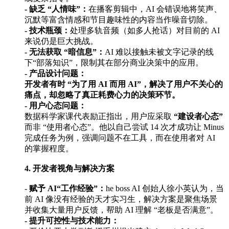
- 缺乏 “人情味”：
在播客剪辑中，AI 会错误地将笑声、
沉默等富含情感和节目趣味性的内容当作噪音切除。
- 技术瓶颈：
处理多轨音频（如多人抢话）对目前的 AI
来说仍是巨大挑战。
- 无法获取 “暗信息”：
AI 难以接触未被文字记录的线
下“部落知识”，限制其在部分商业决策中的应用。
- 产品设计问题：
开发者有时 “为了用 AI 而用 AI”，解决了用户不关心的
痛点，却忽略了真正耗费心力的决策环节。
- 用户心态问题：
数据科学家课代表励正指出，用户应采取
“建设者心态”
而非 “使用者心态”。他以自己尝试 14 次才成功让 Minus
完成任务为例，强调问题不在工具，而在使用者对 AI
的掌握程度。
4. 开发者视角与解决方案
-
赋予 AI“工作经验”：
he boss AI 创始人徐小英认为，当
前 AI 像没有经验的天才实习生，解决方案是聚焦场景
并收集大量用户反馈，帮助 AI 理解 “老板是否满意”。
- 提升可控性与技术能力：