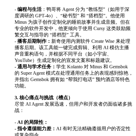
-
编程与生活
：鸭哥将 Agent 分为 “教练型”（如用于深
度调研的 GPT-4o）、“秘书型” 和 “搭档型”。他使用
Minus 为孩子创作定制化的睡前故事并生成音频。但在
专业的软件开发中，他更倾向于使用 Cursy 这类鼓励频
繁交互与指导的 “搭档型” 工具。
-
播客后期制作：
新奇使用内测软件 Create Wise 来处理
播客后期。该工具能一键完成剪辑、利用 AI 模仿主播
声音重构语句，并根据不同平台（如小宇宙、
YouTube）生成定制化的宣发文案和标题建议。
- 通用与学术任务：
学生 Kolanto 对 Minus 和 Gemsbok
的 Super Agent 模式在处理通用任务上的表现感到惊艳，
并指出 Gemsbok 拥有如 “帮我打电话” 预约酒店等特色
功能。
3. 核心痛点与挑战（槽点）
尽管 AI Agent 发展迅速，但用户和开发者仍面临诸多挑
战：
-
AI 的局限性：
- 指令遵循能力差：
AI 有时无法精确遵循用户的否定性
或复杂指令。