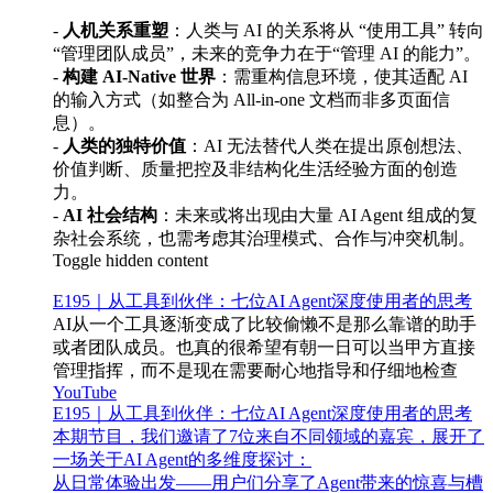
-
人机关系重塑
：人类与 AI 的关系将从 “使用工具” 转向
“管理团队成员”，未来的竞争力在于“管理 AI 的能力”。
-
构建 AI-Native 世界
：需重构信息环境，使其适配 AI
的输入方式（如整合为 All-in-one 文档而非多页面信
息）。
-
人类的独特价值
：AI 无法替代人类在提出原创想法、
价值判断、质量把控及非结构化生活经验方面的创造
力。
-
AI 社会结构
：未来或将出现由大量 AI Agent 组成的复
杂社会系统，也需考虑其治理模式、合作与冲突机制。
Toggle hidden content
E195｜从工具到伙伴：七位AI Agent深度使用者的思考
AI从一个工具逐渐变成了比较偷懒不是那么靠谱的助手
或者团队成员。也真的很希望有朝一日可以当甲方直接
管理指挥，而不是现在需要耐心地指导和仔细地检查
YouTube
E195｜从工具到伙伴：七位AI Agent深度使用者的思考
本期节目，我们邀请了7位来自不同领域的嘉宾，展开了
一场关于AI Agent的多维度探讨：
从日常体验出发——用户们分享了Agent带来的惊喜与槽