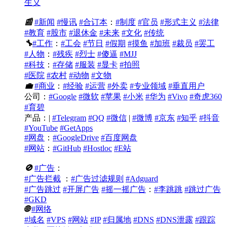
生义
📰
#新闻
#慢讯
#合订本
：
#制度
#官员
#形式主义
#法律
#教育
#股市
#退休金
#未来
#文化
#传统
🔧
#工作
：
#工会
#节日
#假期
#摸鱼
#加班
#裁员
#罢工
#人物
：
#残疾
#烈士
#傻逼
#MJJ
#科技
：
#存储
#服装
#显卡
#拍照
#医院
#农村
#动物
#文物
💼
#商业
：
#经验
#运营
#外卖
#专业领域
#垂直用户
公司：
#Google
#微软
#苹果
#小米
#华为
#Vivo
#奇虎360
#育碧
产品：|
#Telegram
#QQ
#微信
|
#微博
#京东
#知乎
#抖音
#YouTube
#GetApps
#网盘
：
#GoogleDrive
#百度网盘
#网站
：
#GitHub
#Hostloc
#E站
🚫
#广告
：
#广告拦截
：
#广告过滤规则
#Adguard
#广告跳过
#开屏广告
#摇一摇广告
：
#李跳跳
#跳过广告
#GKD
🌐
#网络
#域名
#VPS
#网站
#IP
#归属地
#DNS
#DNS泄露
#跟踪