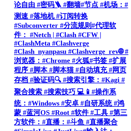
论自由 #密码🪜 #翻墙#节点 #机场：#
测速 #落地机 #订阅转换
#Subconverter #分流规则#代理软
件： #Netch | #Clash #CFW |
#ClashMeta #Clashverge
#Clash_nyanpasu #Clashverge_rev🌐 #
浏览器：#Chrome #火狐#书签 #扩展
程序 #脚本 #脚本猫 #自动填充 #网页
存档 #验证码🔍 #搜索引擎：#Kagi #
聚合搜索 #搜索技巧 💻📱#操作系
统：#Windows #安卓 #自研系统 #鸿
蒙 #蓝河OS #Root #软件 #工具 #第三
方软件：#直播：#斗鱼 #直播聚合