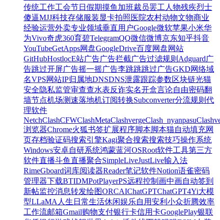
传统
工作
工会
节日
假期
摸鱼
加班
裁员
罢工
人物
残疾
烈士
傻逼
MJJ
科技
存储
服装
显卡
拍照
医院
农村
动物
文物
商业
经验
运营
外卖
专业领域
垂直用户
Google
微软
苹果
小米
华
为
Vivo
奇虎360
育碧
Telegram
QQ
微信
微博
京东
知乎
抖音
YouTube
GetApps
网盘
GoogleDrive
百度网盘
网站
GitHub
Hostloc
E站
广告
广告拦截
广告过滤规则
Adguard
广
告跳过
开屏广告
摇一摇广告
李跳跳
跳过广告
GKD
网络
域
名
VPS
网站
IP
归属地
DNS
DNS泄露
跟踪参数
区块链
光猫
安全
隐私
监管
审查
查水表
反诈
实名
开盒
言论自由
密码
翻
墙
节点
机场
测速
落地机
订阅转换
Subconverter
分流规则
代
理软件
Netch
Clash
CFW
ClashMeta
Clashverge
Clash_nyanpasu
Clashv
浏览器
Chrome
火狐
书签
扩展程序
脚本
脚本猫
自动填充
网
页存档
验证码
搜索引擎
Kagi
聚合搜索
搜索技巧
操作系统
Windows
安卓
自研系统
鸿蒙
蓝河OS
Root
软件
工具
第三方
软件
直播
斗鱼
直播聚合
SimpleLive
JustLive
输入法
Rime
Gboard
词库
阅读器
Reader
笔记软件
Notion
语雀
密码
管理器
下载
BT
IDM
PotPlayer
PS
远程控制
画中画
自动签到
新帖监控
消息转发
绘图
ORC
AI
ChatGPT
ChatGPT4
Yi大模
型
LLaMA
人生
日常
生活
休闲
娱乐
自用
安利
小众
折腾
效率
工作流
邮箱
Gmail
购物
支付
银行卡
信用卡
GooglePlay
银联