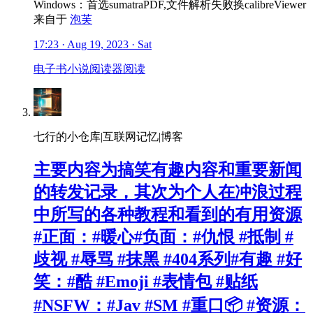
Windows：首选sumatraPDF,文件解析失败换calibreViewer
来自于
泡芙
17:23 · Aug 19, 2023 · Sat
电子书
小说
阅读器
阅读
七行的小仓库|互联网记忆|博客
主要内容为搞笑有趣内容和重要新闻
的转发记录，其次为个人在冲浪过程
中所写的各种教程和看到的有用资源
#正面：#暖心#负面：#仇恨 #抵制 #
歧视 #辱骂 #抹黑 #404系列#有趣 #好
笑：#酷 #Emoji #表情包 #贴纸
#NSFW：#Jav #SM #重口📦 #资源：