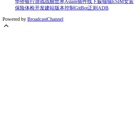
华侨银行
游戏
战舰世界
Aslain插件
线下
躲猫猫
ESIM
女装
保险
体检
开发
建站
版本控制
Git
Bot
正则
ADB
Powered by
BroadcastChannel