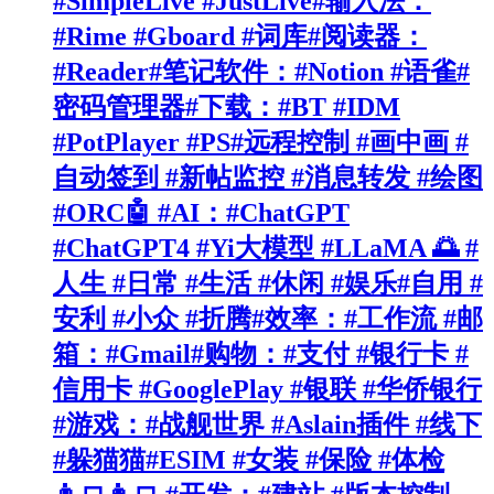
#SimpleLive #JustLive#输入法：
#Rime #Gboard #词库#阅读器：
#Reader#笔记软件：#Notion #语雀#
密码管理器#下载：#BT #IDM
#PotPlayer #PS#远程控制 #画中画 #
自动签到 #新帖监控 #消息转发 #绘图
#ORC🤖 #AI：#ChatGPT
#ChatGPT4 #Yi大模型 #LLaMA 🌅 #
人生 #日常 #生活 #休闲 #娱乐#自用 #
安利 #小众 #折腾#效率：#工作流 #邮
箱：#Gmail#购物：#支付 #银行卡 #
信用卡 #GooglePlay #银联 #华侨银行
#游戏：#战舰世界 #Aslain插件 #线下
#躲猫猫#ESIM #女装 #保险 #体检