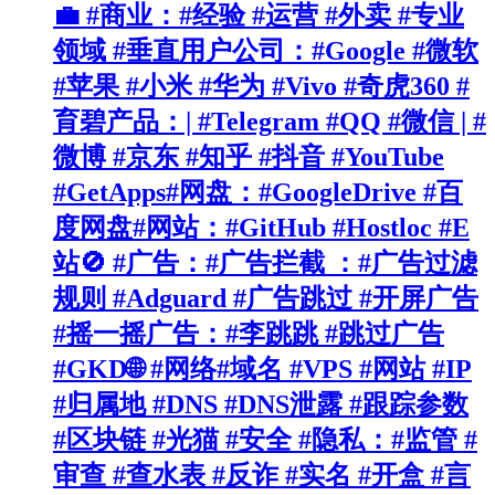
💼 #商业：#经验 #运营 #外卖 #专业
领域 #垂直用户公司：#Google #微软
#苹果 #小米 #华为 #Vivo #奇虎360 #
育碧产品：| #Telegram #QQ #微信 | #
微博 #京东 #知乎 #抖音 #YouTube
#GetApps#网盘：#GoogleDrive #百
度网盘#网站：#GitHub #Hostloc #E
站🚫 #广告：#广告拦截 ：#广告过滤
规则 #Adguard #广告跳过 #开屏广告
#摇一摇广告：#李跳跳 #跳过广告
#GKD🌐 #网络#域名 #VPS #网站 #IP
#归属地 #DNS #DNS泄露 #跟踪参数
#区块链 #光猫 #安全 #隐私：#监管 #
审查 #查水表 #反诈 #实名 #开盒 #言