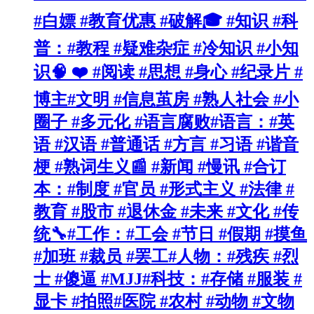
#白嫖 #教育优惠 #破解🎓 #知识 #科
普：#教程 #疑难杂症 #冷知识 #小知
识🧠 ❤️ #阅读 #思想 #身心 #纪录片 #
博主#文明 #信息茧房 #熟人社会 #小
圈子 #多元化 #语言腐败#语言：#英
语 #汉语 #普通话 #方言 #习语 #谐音
梗 #熟词生义📰 #新闻 #慢讯 #合订
本：#制度 #官员 #形式主义 #法律 #
教育 #股市 #退休金 #未来 #文化 #传
统🔧#工作：#工会 #节日 #假期 #摸鱼
#加班 #裁员 #罢工#人物：#残疾 #烈
士 #傻逼 #MJJ#科技：#存储 #服装 #
显卡 #拍照#医院 #农村 #动物 #文物