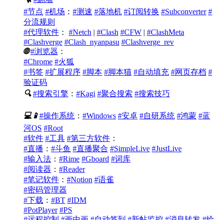
#节点
#机场
：
#测速
#落地机
#订阅转换
#Subconverter
#
分流规则
#代理软件
：
#Netch
|
#Clash
#CFW
|
#ClashMeta
#Clashverge
#Clash_nyanpasu
#Clashverge_rev
🌐
#浏览器
：
#Chrome
#火狐
#书签
#扩展程序
#脚本
#脚本猫
#自动填充
#网页存档
#
验证码
🔍
#搜索引擎
：
#Kagi
#聚合搜索
#搜索技巧
💻
📱
#操作系统
：
#Windows
#安卓
#自研系统
#鸿蒙
#蓝
河OS
#Root
#软件
#工具
#第三方软件
：
#直播
：
#斗鱼
#直播聚合
#SimpleLive
#JustLive
#输入法
：
#Rime
#Gboard
#词库
#阅读器
：
#Reader
#笔记软件
：
#Notion
#语雀
#密码管理器
#下载
：
#BT
#IDM
#PotPlayer
#PS
#远程控制
#画中画
#自动签到
#新帖监控
#消息转发
#绘