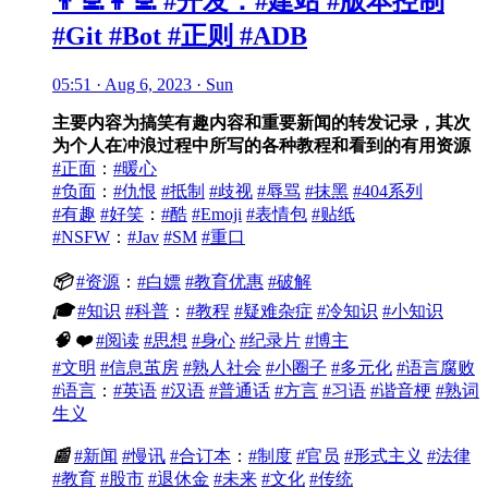
👨‍💻👩‍💻 #开发：#建站 #版本控制
#Git #Bot #正则 #ADB
05:51 · Aug 6, 2023 · Sun
主要内容为搞笑有趣内容和重要新闻的转发记录，其次
为个人在冲浪过程中所写的各种教程和看到的有用资源
#正面
：
#暖心
#负面
：
#仇恨
#抵制
#歧视
#辱骂
#抹黑
#404系列
#有趣
#好笑
：
#酷
#Emoji
#表情包
#贴纸
#NSFW
：
#Jav
#SM
#重口
📦
#资源
：
#白嫖
#教育优惠
#破解
🎓
#知识
#科普
：
#教程
#疑难杂症
#冷知识
#小知识
🧠
❤️
#阅读
#思想
#身心
#纪录片
#博主
#文明
#信息茧房
#熟人社会
#小圈子
#多元化
#语言腐败
#语言
：
#英语
#汉语
#普通话
#方言
#习语
#谐音梗
#熟词
生义
📰
#新闻
#慢讯
#合订本
：
#制度
#官员
#形式主义
#法律
#教育
#股市
#退休金
#未来
#文化
#传统