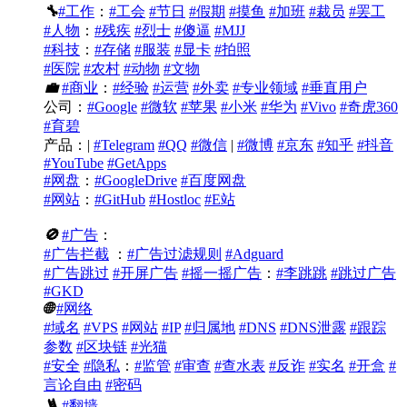
🔧
#工作
：
#工会
#节日
#假期
#摸鱼
#加班
#裁员
#罢工
#人物
：
#残疾
#烈士
#傻逼
#MJJ
#科技
：
#存储
#服装
#显卡
#拍照
#医院
#农村
#动物
#文物
💼
#商业
：
#经验
#运营
#外卖
#专业领域
#垂直用户
公司：
#Google
#微软
#苹果
#小米
#华为
#Vivo
#奇虎360
#育碧
产品：|
#Telegram
#QQ
#微信
|
#微博
#京东
#知乎
#抖音
#YouTube
#GetApps
#网盘
：
#GoogleDrive
#百度网盘
#网站
：
#GitHub
#Hostloc
#E站
🚫
#广告
：
#广告拦截
：
#广告过滤规则
#Adguard
#广告跳过
#开屏广告
#摇一摇广告
：
#李跳跳
#跳过广告
#GKD
🌐
#网络
#域名
#VPS
#网站
#IP
#归属地
#DNS
#DNS泄露
#跟踪
参数
#区块链
#光猫
#安全
#隐私
：
#监管
#审查
#查水表
#反诈
#实名
#开盒
#
言论自由
#密码
🪜
#翻墙