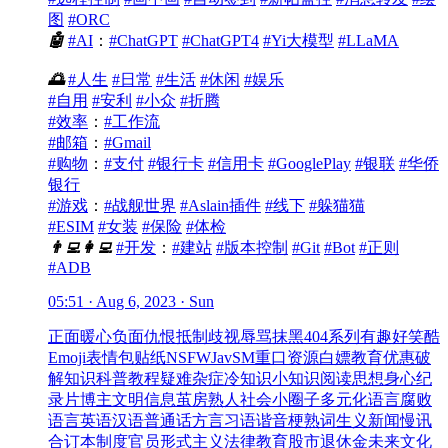
图
#ORC
🤖
#AI
：
#ChatGPT
#ChatGPT4
#Yi大模型
#LLaMA
🌅
#人生
#日常
#生活
#休闲
#娱乐
#自用
#安利
#小众
#折腾
#效率
：
#工作流
#邮箱
：
#Gmail
#购物
：
#支付
#银行卡
#信用卡
#GooglePlay
#银联
#华侨
银行
#游戏
：
#战舰世界
#Aslain插件
#线下
#躲猫猫
#ESIM
#女装
#保险
#体检
👨‍💻
👩‍💻
#开发
：
#建站
#版本控制
#Git
#Bot
#正则
#ADB
05:51 · Aug 6, 2023 · Sun
正面
暖心
负面
仇恨
抵制
歧视
辱骂
抹黑
404系列
有趣
好笑
酷
Emoji
表情包
贴纸
NSFW
Jav
SM
重口
资源
白嫖
教育优惠
破
解
知识
科普
教程
疑难杂症
冷知识
小知识
阅读
思想
身心
纪
录片
博主
文明
信息茧房
熟人社会
小圈子
多元化
语言腐败
语言
英语
汉语
普通话
方言
习语
谐音梗
熟词生义
新闻
慢讯
合订本
制度
官员
形式主义
法律
教育
股市
退休金
未来
文化